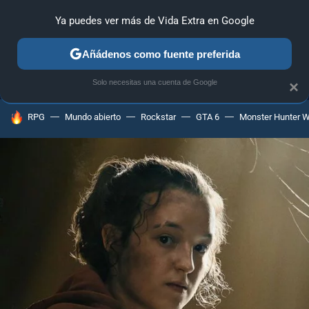
Ya puedes ver más de Vida Extra en Google
MENÚ
NUEVO
Añádenos como fuente preferida
ANÁLISIS
GUÍAS Y TRUCOS
PC
SONY
NINTENDO
Solo necesitas una cuenta de Google
×
HOY SE HABLA DE
RPG
Mundo abierto
Rockstar
GTA 6
Monster Hunter W