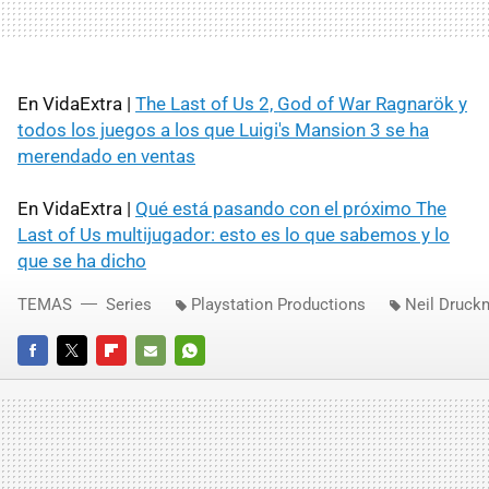
En VidaExtra |
The Last of Us 2, God of War Ragnarök y
todos los juegos a los que Luigi's Mansion 3 se ha
merendado en ventas
En VidaExtra |
Qué está pasando con el próximo The
Last of Us multijugador: esto es lo que sabemos y lo
que se ha dicho
TEMAS
Series
Playstation Productions
Neil Druck
FACEBOOK
TWITTER
FLIPBOARD
E-
WHATSAPP
MAIL