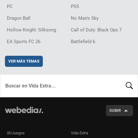
PC
PS5
Dragon Ball
No Man's Sky
Hollow Knight: Silksong
Call of Duty: Black Ops 7
EA Sports FC 26
Battlefield 6
VER MÁS TEMAS
BUSCA
SUBIR
3DJuegos
Vida Extra