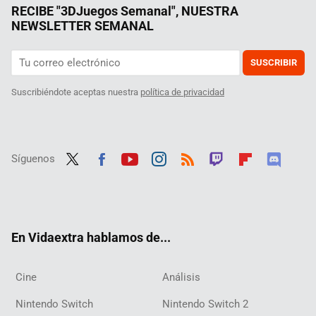
RECIBE "3DJuegos Semanal", NUESTRA
NEWSLETTER SEMANAL
SUSCRIBIR
Suscribiéndote aceptas nuestra
política de privacidad
Síguenos
Twit
Fac
Yout
Inst
RSS
Twit
Flip
Disc
ter
ebo
ube
agra
ch
boar
ord
ok
m
d
En Vidaextra hablamos de...
Cine
Análisis
Nintendo Switch
Nintendo Switch 2