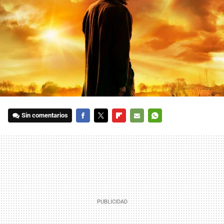
Sin comentarios
FACEBOOK
TWITTER
FLIPBOARD
E-
WHATSAPP
MAIL