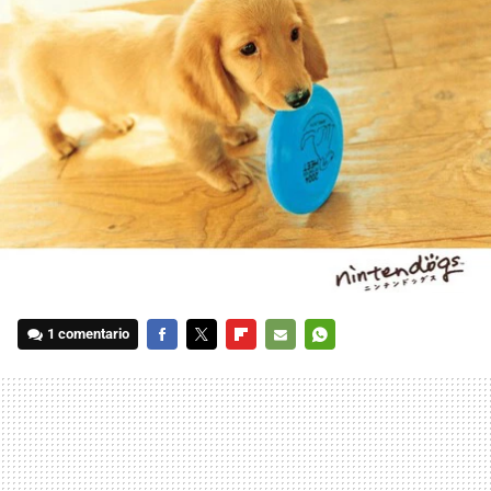
1 comentario
FACEBOOK
TWITTER
FLIPBOARD
E-
WHATSAPP
MAIL