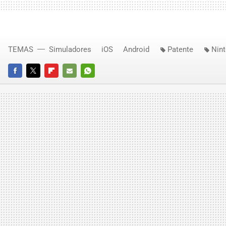
TEMAS
Simuladores
iOS
Android
Patente
Nin
FACEBOOK
TWITTER
FLIPBOARD
E-
WHATSAPP
MAIL