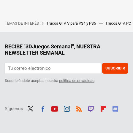
TEMAS DE INTERÉS
Trucos GTA V para PS4 y PS5
Trucos GTA PC
RECIBE "3DJuegos Semanal", NUESTRA
NEWSLETTER SEMANAL
SUSCRIBIR
Suscribiéndote aceptas nuestra
política de privacidad
Síguenos
Twit
Fac
Yout
Inst
RSS
Twit
Flip
Disc
ter
ebo
ube
agra
ch
boar
ord