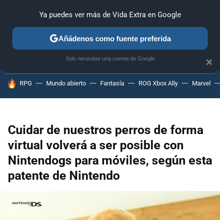
Ya puedes ver más de Vida Extra en Google
ANÁLISIS
GUÍAS Y TRUCOS
PC
SONY
NINTENDO
Añádenos como fuente preferida
Solo necesitas una cuenta de Google
×
HOY SE HABLA DE
RPG
Mundo abierto
Fantasía
ROG Xbox Ally
Marvel
Cuidar de nuestros perros de forma
virtual volverá a ser posible con
Nintendogs para móviles, según esta
patente de Nintendo