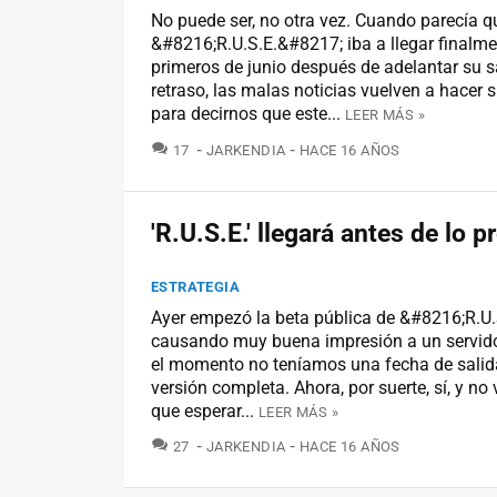
No puede ser, no otra vez. Cuando parecía q
&#8216;R.U.S.E.&#8217; iba a llegar finalme
primeros de junio después de adelantar su s
retraso, las malas noticias vuelven a hacer 
para decirnos que este...
LEER MÁS »
COMENTARIOS
17
JARKENDIA
HACE 16 AÑOS
'R.U.S.E.' llegará antes de lo p
ESTRATEGIA
Ayer empezó la beta pública de &#8216;R.U.
causando muy buena impresión a un servido
el momento no teníamos una fecha de salid
versión completa. Ahora, por suerte, sí, y no
que esperar...
LEER MÁS »
COMENTARIOS
27
JARKENDIA
HACE 16 AÑOS