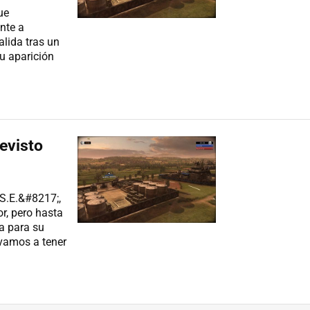
ue
nte a
alida tras un
su aparición
revisto
S.E.&#8217;,
r, pero hasta
a para su
 vamos a tener