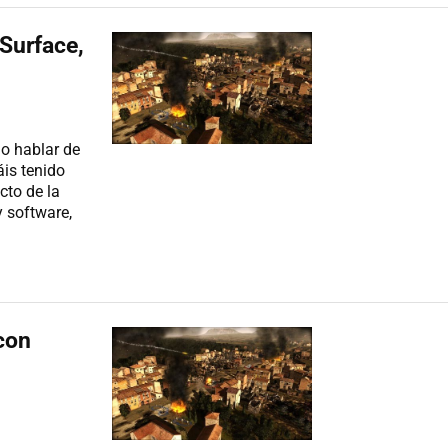
 Surface,
io hablar de
áis tenido
cto de la
 software,
con