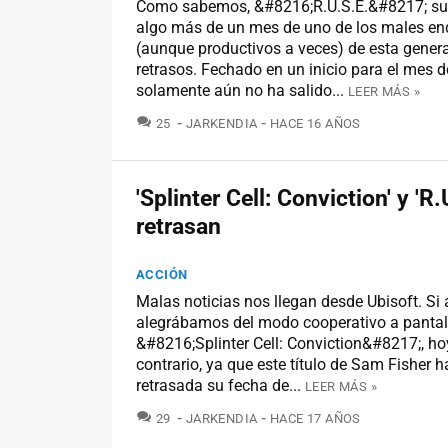
Como sabemos, &#8216;R.U.S.E.&#8217; suf
algo más de un mes de uno de los males e
(aunque productivos a veces) de esta genera
retrasos. Fechado en un inicio para el mes d
solamente aún no ha salido...
LEER MÁS »
COMENTARIOS
25
JARKENDIA
HACE 16 AÑOS
'Splinter Cell: Conviction' y 'R.
retrasan
ACCIÓN
Malas noticias nos llegan desde Ubisoft. Si 
alegrábamos del modo cooperativo a pantall
&#8216;Splinter Cell: Conviction&#8217;, ho
contrario, ya que este título de Sam Fisher h
retrasada su fecha de...
LEER MÁS »
COMENTARIOS
29
JARKENDIA
HACE 17 AÑOS