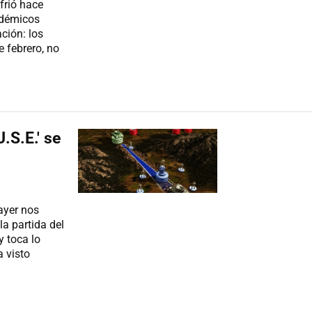
rió hace
ndémicos
ción: los
e febrero, no
U.S.E.' se
ayer nos
a partida del
y toca lo
a visto