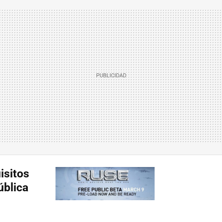
isitos
ública