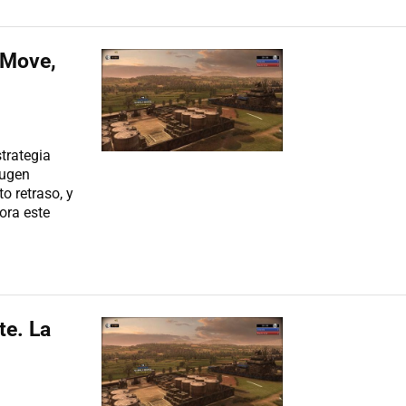
 Move,
trategia
Eugen
o retraso, y
ora este
te. La