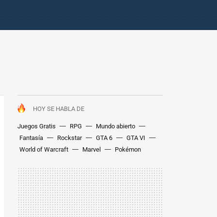
HOY SE HABLA DE
Juegos Gratis
RPG
Mundo abierto
Fantasía
Rockstar
GTA 6
GTA VI
World of Warcraft
Marvel
Pokémon