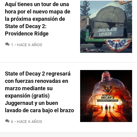
Aquí tienes un tour de una
hora por el nuevo mapa de
la próxima expansión de
State of Decay 2:
Providence Ridge
COMENTARIOS
1
HACE 6 AÑOS
State of Decay 2 regresará
con fuerzas renovadas en
marzo mediante su
expansión (gratis)
Juggernaut y un buen
lavado de cara bajo el brazo
COMENTARIOS
6
HACE 6 AÑOS