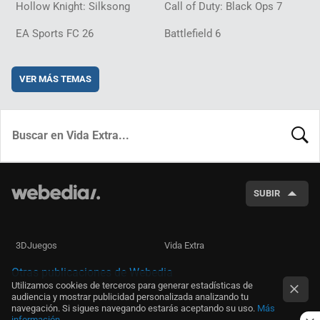
Hollow Knight: Silksong
Call of Duty: Black Ops 7
EA Sports FC 26
Battlefield 6
VER MÁS TEMAS
BUSCA
SUBIR
3DJuegos
Vida Extra
Otras publicaciones de Webedia
Utilizamos cookies de terceros para generar estadísticas de
audiencia y mostrar publicidad personalizada analizando tu
navegación. Si sigues navegando estarás aceptando su uso.
Más
información