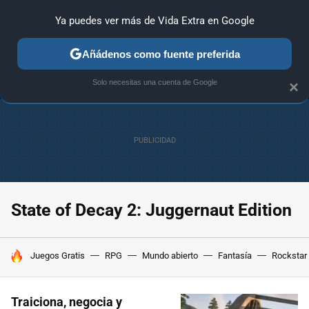
Ya puedes ver más de Vida Extra en Google
ANÁLISIS
GUÍAS Y TRUCOS
PC
SONY
NINTENDO
Añádenos como fuente preferida
Solo necesitas una cuenta de Google
×
State of Decay 2: Juggernaut Edition
HOY SE HABLA DE
Juegos Gratis
RPG
Mundo abierto
Fantasía
Rockstar
Traiciona, negocia y