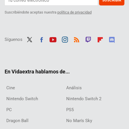
SUSCRIBIR
Suscribiéndote aceptas nuestra
política de privacidad
Síguenos
Twit
Fac
Yout
Inst
RSS
Twit
Flip
Disc
ter
ebo
ube
agra
ch
boar
ord
ok
m
d
En Vidaextra hablamos de...
Cine
Análisis
Nintendo Switch
Nintendo Switch 2
PC
PS5
Dragon Ball
No Man's Sky