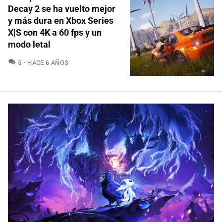
Decay 2 se ha vuelto mejor
y más dura en Xbox Series
X|S con 4K a 60 fps y un
modo letal
COMENTARIOS
5
HACE 6 AÑOS