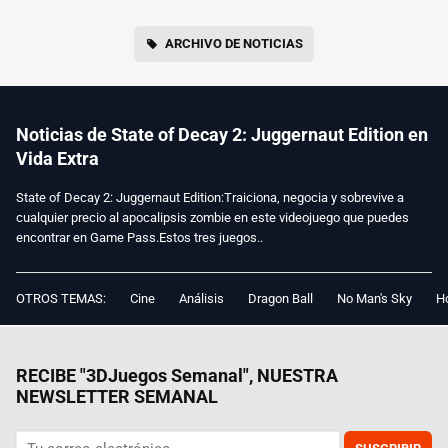
ARCHIVO DE NOTICIAS
Noticias de State of Decay 2: Juggernaut Edition en
Vida Extra
State of Decay 2: Juggernaut Edition:Traiciona, negocia y sobrevive a
cualquier precio al apocalipsis zombie en este videojuego que puedes
encontrar en Game Pass.Estos tres juegos..
OTROS TEMAS:
Cine
Análisis
Dragon Ball
No Man's Sky
Ho
RECIBE "3DJuegos Semanal", NUESTRA
NEWSLETTER SEMANAL