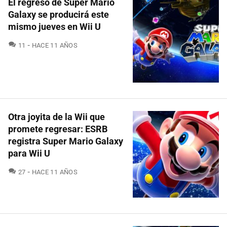
El regreso de Super Mario
Galaxy se producirá este
mismo jueves en Wii U
COMENTARIOS
11
HACE 11 AÑOS
Otra joyita de la Wii que
promete regresar: ESRB
registra Super Mario Galaxy
para Wii U
COMENTARIOS
27
HACE 11 AÑOS