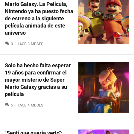
Mario Galaxy. La Película,
Nintendo ya ha puesto fecha
de estreno a la siguiente
película animada de este
universo
COMENTARIOS
0
HACE 3 MESES
Solo ha hecho falta esperar
19 años para confirmar el
mayor misterio de Super
Mario Galaxy gracias a su
película
COMENTARIOS
5
HACE 4 MESES
"Sentí que quería verlo":