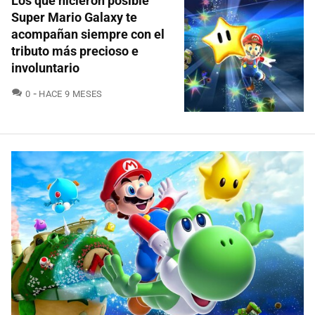
Los que hicieron posible
Super Mario Galaxy te
acompañan siempre con el
tributo más precioso e
involuntario
COMENTARIOS
0
HACE 9 MESES