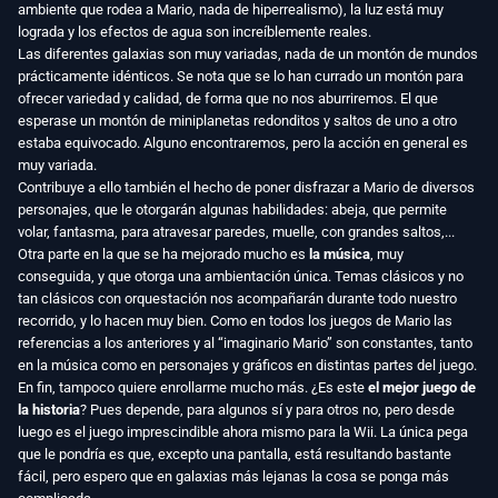
ambiente que rodea a Mario, nada de hiperrealismo), la luz está muy
lograda y los efectos de agua son increíblemente reales.
Las diferentes galaxias son muy variadas, nada de un montón de mundos
prácticamente idénticos. Se nota que se lo han currado un montón para
ofrecer variedad y calidad, de forma que no nos aburriremos. El que
esperase un montón de miniplanetas redonditos y saltos de uno a otro
estaba equivocado. Alguno encontraremos, pero la acción en general es
muy variada.
Contribuye a ello también el hecho de poner disfrazar a Mario de diversos
personajes, que le otorgarán algunas habilidades: abeja, que permite
volar, fantasma, para atravesar paredes, muelle, con grandes saltos,...
Otra parte en la que se ha mejorado mucho es
la música
, muy
conseguida, y que otorga una ambientación única. Temas clásicos y no
tan clásicos con orquestación nos acompañarán durante todo nuestro
recorrido, y lo hacen muy bien. Como en todos los juegos de Mario las
referencias a los anteriores y al “imaginario Mario” son constantes, tanto
en la música como en personajes y gráficos en distintas partes del juego.
En fin, tampoco quiere enrollarme mucho más. ¿Es este
el mejor juego de
la historia
? Pues depende, para algunos sí y para otros no, pero desde
luego es el juego imprescindible ahora mismo para la Wii. La única pega
que le pondría es que, excepto una pantalla, está resultando bastante
fácil, pero espero que en galaxias más lejanas la cosa se ponga más