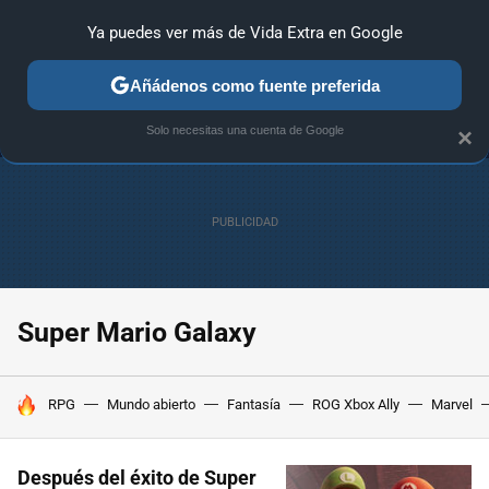
Ya puedes ver más de Vida Extra en Google
MENÚ
NUEVO
Añádenos como fuente preferida
ANÁLISIS
GUÍAS Y TRUCOS
PC
SONY
NINTENDO
Solo necesitas una cuenta de Google
×
Super Mario Galaxy
HOY SE HABLA DE
RPG
Mundo abierto
Fantasía
ROG Xbox Ally
Marvel
Después del éxito de Super