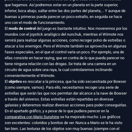
que hagamos. Así podremos estar en un planeta en la parte superior,
inferior, boca abajo, saltar entre las dos partes del planeta,... Y aunque de
buenas a primeras pueda parecer un poco extraño, en seguida se hace
uno con el modo de funcionamiento.
El
modo de control
del juego es bastante intuitivo. Nos moveremos por los
mundos con el joystick analógico del nunchuk, mientras el Wiimote nos
servirá para realizar algunas acciones, como recoger polvo de estrellas o
atacar a los enemigos. Pero el Wiimote también se aprovecha en algunas
fases especiales, en el que el control varía un poco. Por ejemplo, una de
ellas consiste en hacer raying, que en contra de lo que pueda parecer no
tiene ninguna relación con las drogas. Se trata de una carrera en un
circuito de agua sobre una raya, la cual controlaremos inclinando
convenientemente el Wiimote.
El
objetivo
es rescatar a la princesa, que ha sido secuestrada por Bowser
(como siempre, vamos). Para ello, necesitamos recoger una serie de
estrellas que serán las que nos permitan dar alcance a la nave de Bowser
a través del universo. Estas estrellas están repartidas en diversas
galaxias y deberemos realizar diversas acciones para poder conseguirlas.
En el apartado gráfico, y a pesar de lo que pudiera parecer en la
comparativa con Mario Sunshine
se ha mejorado mucho. Los gráficos
son excelentes: coloridos y bonitos de ver. Nunca a Mario se le ha visto
tan bien. Las texturas de los objetos son muy buenas (siempre con el