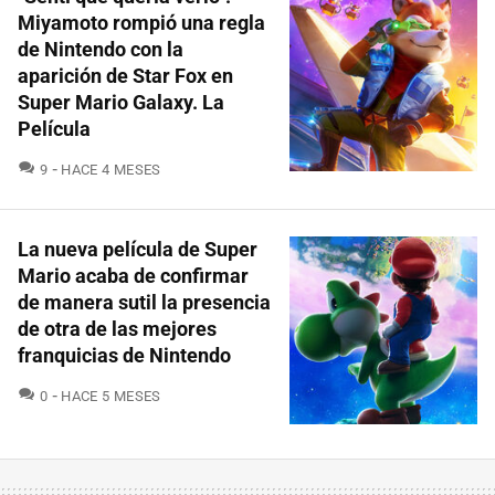
Miyamoto rompió una regla
de Nintendo con la
aparición de Star Fox en
Super Mario Galaxy. La
Película
COMENTARIOS
9
HACE 4 MESES
La nueva película de Super
Mario acaba de confirmar
de manera sutil la presencia
de otra de las mejores
franquicias de Nintendo
COMENTARIOS
0
HACE 5 MESES