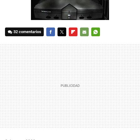
32 comentarios
FACEBOOK
TWITTER
FLIPBOARD
E-
WHATSAPP
MAIL