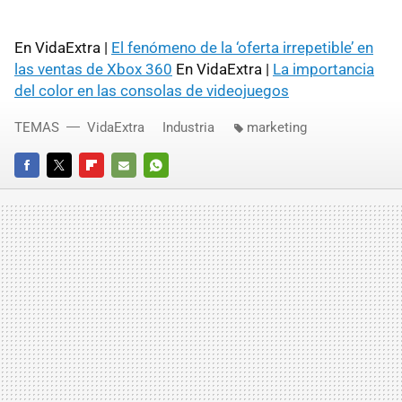
En VidaExtra |
El fenómeno de la ‘oferta irrepetible’ en
las ventas de Xbox 360
En VidaExtra |
La importancia
del color en las consolas de videojuegos
TEMAS
VidaExtra
Industria
marketing
FACEBOOK
TWITTER
FLIPBOARD
E-
WHATSAPP
MAIL