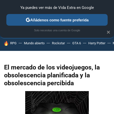
Ya puedes ver más de Vida Extra en Google
ANÁLISIS
GUÍAS Y TRUCOS
PC
SONY
NINTENDO
Añádenos como fuente preferida
Solo necesitas una cuenta de Google
×
HOY SE HABLA DE
RPG
Mundo abierto
Rockstar
GTA 6
Harry Potter
El mercado de los videojuegos, la
obsolescencia planificada y la
obsolescencia percibida