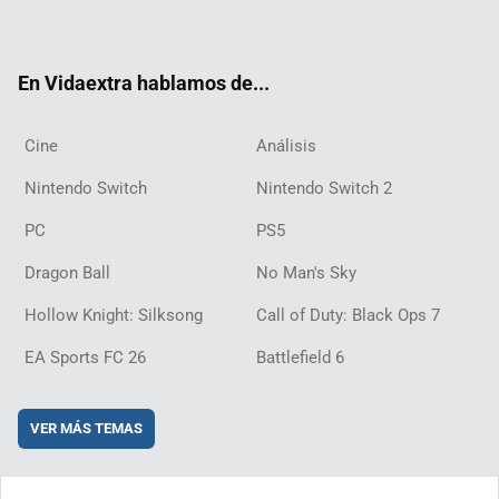
ter
ebo
ube
agra
ch
boar
ord
ok
m
d
En Vidaextra hablamos de...
Cine
Análisis
Nintendo Switch
Nintendo Switch 2
PC
PS5
Dragon Ball
No Man's Sky
Hollow Knight: Silksong
Call of Duty: Black Ops 7
EA Sports FC 26
Battlefield 6
VER MÁS TEMAS