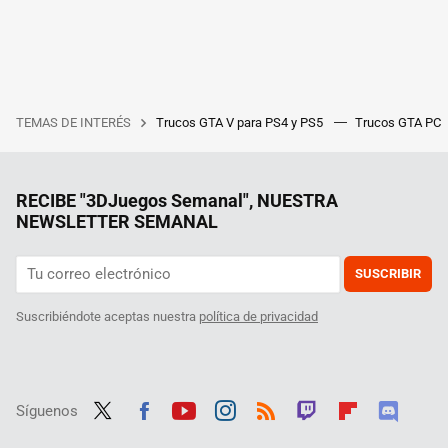
TEMAS DE INTERÉS
Trucos GTA V para PS4 y PS5
Trucos GTA PC
RECIBE "3DJuegos Semanal", NUESTRA
NEWSLETTER SEMANAL
SUSCRIBIR
Suscribiéndote aceptas nuestra
política de privacidad
Síguenos
Twit
Fac
Yout
Inst
RSS
Twit
Flip
Disc