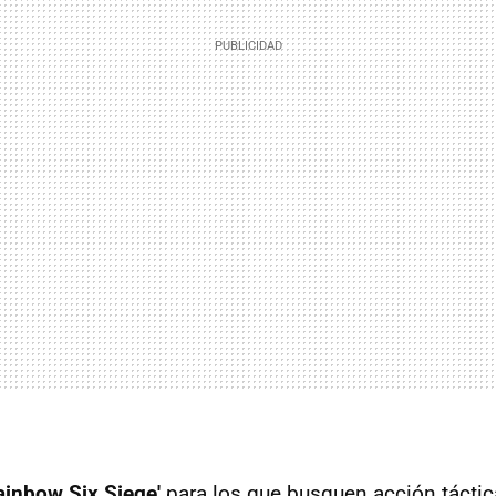
ainbow Six Siege'
para los que busquen acción táctic