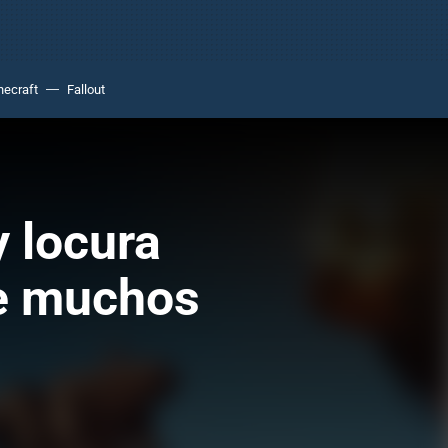
necraft
Fallout
 locura
de muchos