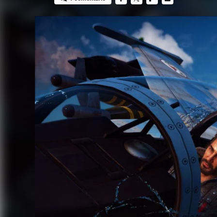
FACEBOOK
TWITTER
FLIPBOARD
E-
MAIL