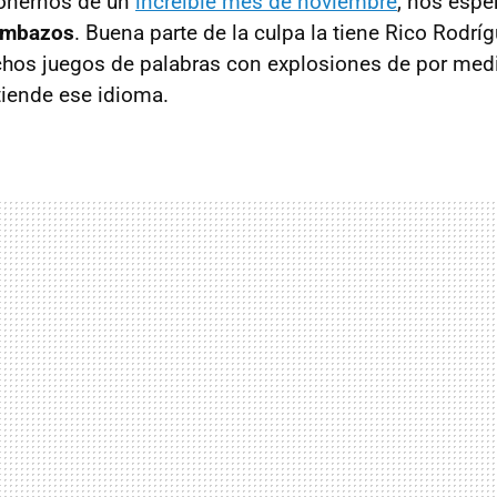
ponernos de un
increíble mes de noviembre
, nos espe
ombazos
. Buena parte de la culpa la tiene Rico Rodríg
hos juegos de palabras con explosiones de por med
iende ese idioma.