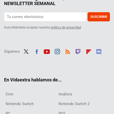
NEWSLETTER SEMANAL
SUSCRIBIR
Suscribiéndote aceptas nuestra
política de privacidad
Síguenos
Twit
Fac
Yout
Inst
RSS
Twit
Flip
Disc
ter
ebo
ube
agra
ch
boar
ord
ok
m
d
En Vidaextra hablamos de...
Cine
Análisis
Nintendo Switch
Nintendo Switch 2
PC
PS5