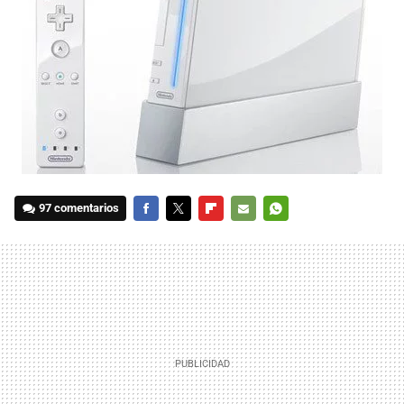
97 comentarios
FACEBOOK
TWITTER
FLIPBOARD
E-
WHATSAPP
MAIL