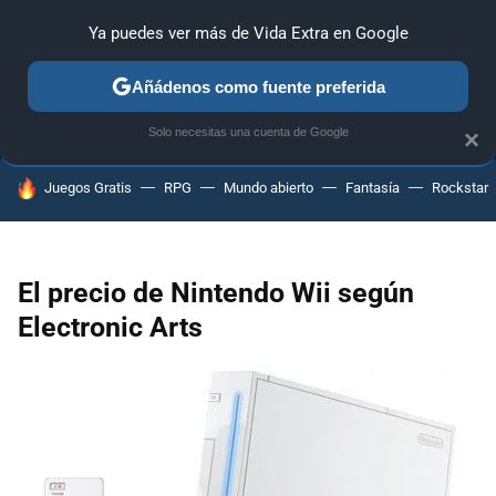
Ya puedes ver más de Vida Extra en Google
ANÁLISIS
GUÍAS Y TRUCOS
PC
SONY
NINTENDO
Añádenos como fuente preferida
Solo necesitas una cuenta de Google
×
HOY SE HABLA DE
Juegos Gratis
RPG
Mundo abierto
Fantasía
Rockstar
El precio de Nintendo Wii según
Electronic Arts