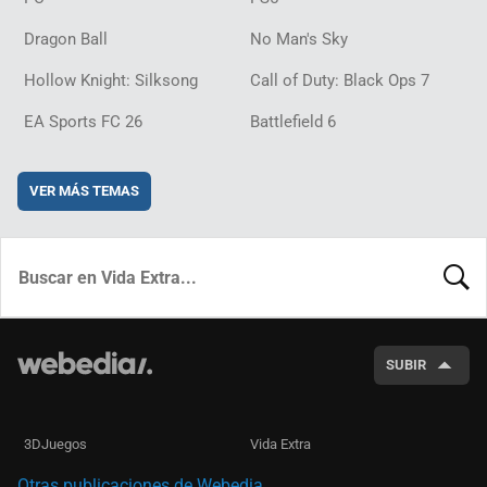
Dragon Ball
No Man's Sky
Hollow Knight: Silksong
Call of Duty: Black Ops 7
EA Sports FC 26
Battlefield 6
VER MÁS TEMAS
BUSCA
SUBIR
3DJuegos
Vida Extra
Otras publicaciones de Webedia