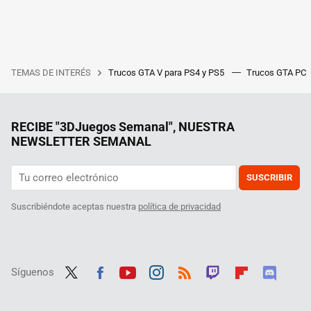
TEMAS DE INTERÉS
Trucos GTA V para PS4 y PS5
Trucos GTA PC
RECIBE "3DJuegos Semanal", NUESTRA
NEWSLETTER SEMANAL
SUSCRIBIR
Suscribiéndote aceptas nuestra
política de privacidad
Síguenos
Twit
Fac
Yout
Inst
RSS
Twit
Flip
Disc