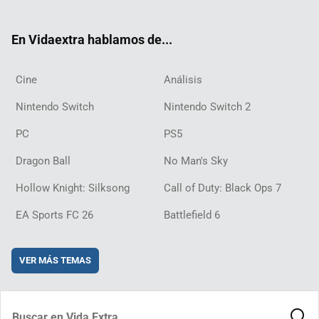
ter
ebo
ube
agra
ch
boar
ord
ok
m
d
En Vidaextra hablamos de...
Cine
Análisis
Nintendo Switch
Nintendo Switch 2
PC
PS5
Dragon Ball
No Man's Sky
Hollow Knight: Silksong
Call of Duty: Black Ops 7
EA Sports FC 26
Battlefield 6
VER MÁS TEMAS