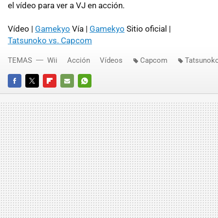
el vídeo para ver a VJ en acción.
Vídeo |
Gamekyo
Vía |
Gamekyo
Sitio oficial |
Tatsunoko vs. Capcom
TEMAS
Wii
Acción
Vídeos
Capcom
Tatsunok
FACEBOOK
TWITTER
FLIPBOARD
E-
WHATSAPP
MAIL