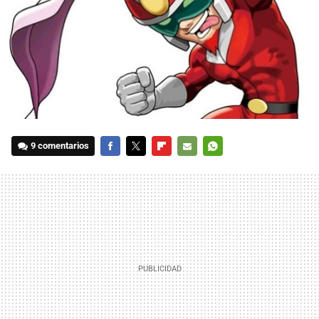
9 comentarios
FACEBOOK
TWITTER
FLIPBOARD
E-
WHATSAPP
MAIL