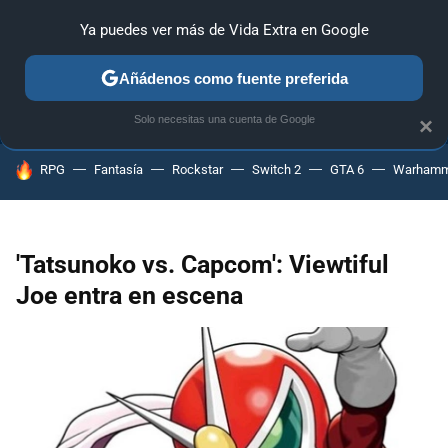
Ya puedes ver más de Vida Extra en Google
ANÁLISIS
GUÍAS Y TRUCOS
PC
SONY
NINTENDO
Añádenos como fuente preferida
Solo necesitas una cuenta de Google
×
HOY SE HABLA DE
RPG
Fantasía
Rockstar
Switch 2
GTA 6
Warhamm
'Tatsunoko vs. Capcom': Viewtiful
Joe entra en escena