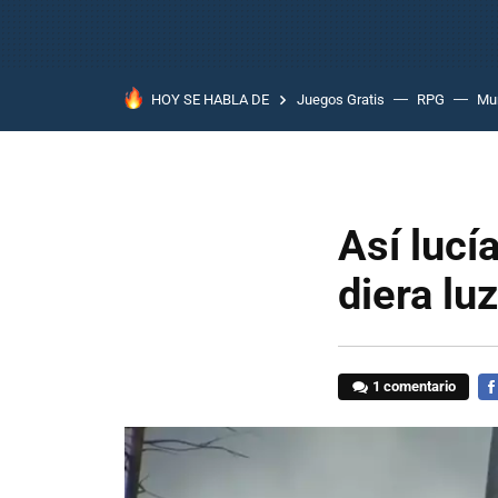
HOY SE HABLA DE
Juegos Gratis
RPG
Mun
Así lucí
diera lu
1 comentario
FA