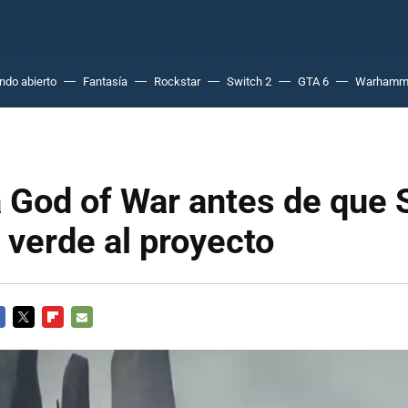
do abierto
Fantasía
Rockstar
Switch 2
GTA 6
Warhamm
a God of War antes de que
z verde al proyecto
CEBOOK
TWITTER
FLIPBOARD
E-
MAIL