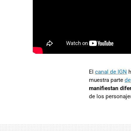
El
canal de IGN
h
muestra parte
de
manifiestan dife
de los personaje