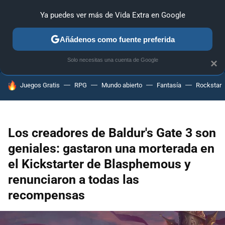
Ya puedes ver más de Vida Extra en Google
ANÁLISIS
GUÍAS Y TRUCOS
PC
SONY
NINTENDO
Añádenos como fuente preferida
Solo necesitas una cuenta de Google
×
HOY SE HABLA DE
Juegos Gratis
RPG
Mundo abierto
Fantasía
Rockstar
Los creadores de Baldur's Gate 3 son
geniales: gastaron una morterada en
el Kickstarter de Blasphemous y
renunciaron a todas las
recompensas