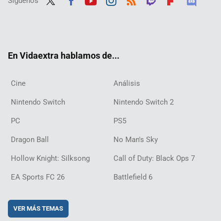
Síguenos
Twit
Fac
Yout
Inst
RSS
Twit
Flip
Disc
ter
ebo
ube
agra
ch
boar
ord
ok
m
d
En Vidaextra hablamos de...
Cine
Análisis
Nintendo Switch
Nintendo Switch 2
PC
PS5
Dragon Ball
No Man's Sky
Hollow Knight: Silksong
Call of Duty: Black Ops 7
EA Sports FC 26
Battlefield 6
VER MÁS TEMAS