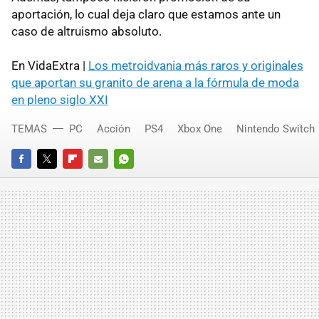
aportación, lo cual deja claro que estamos ante un
caso de altruismo absoluto.
En VidaExtra |
Los metroidvania más raros y originales
que aportan su granito de arena a la fórmula de moda
en pleno siglo XXI
TEMAS
PC
Acción
PS4
Xbox One
Nintendo Switch
FACEBOOK
TWITTER
FLIPBOARD
E-
WHATSAPP
MAIL