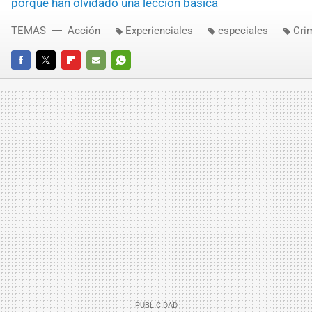
porque han olvidado una lección básica
TEMAS
Acción
Experienciales
especiales
Cri
FACEBOOK
TWITTER
FLIPBOARD
E-
WHATSAPP
MAIL