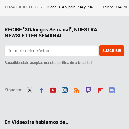
TEMAS DE INTERÉS
Trucos GTA V para PS4 y PS5
Trucos GTA PC
RECIBE "3DJuegos Semanal", NUESTRA
NEWSLETTER SEMANAL
SUSCRIBIR
Suscribiéndote aceptas nuestra
política de privacidad
Síguenos
Twit
Fac
Yout
Inst
RSS
Twit
Flip
Disc
ter
ebo
ube
agra
ch
boar
ord
ok
m
d
En Vidaextra hablamos de...