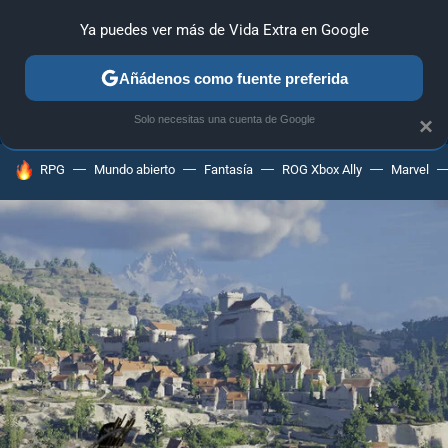
Ya puedes ver más de Vida Extra en Google
ANÁLISIS
GUÍAS Y TRUCOS
PC
SONY
NINTENDO
Añádenos como fuente preferida
Solo necesitas una cuenta de Google
×
HOY SE HABLA DE
RPG
Mundo abierto
Fantasía
ROG Xbox Ally
Marvel