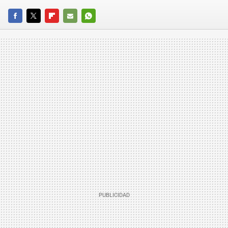
FACEBOOK
TWITTER
FLIPBOARD
E-
WHATSAPP
MAIL