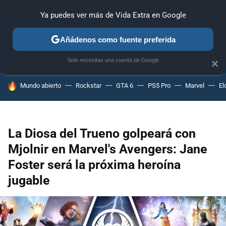
Ya puedes ver más de Vida Extra en Google
ANÁLISIS
GUÍAS Y TRUCOS
PC
SONY
NINTENDO
Añádenos como fuente preferida
Solo necesitas una cuenta de Google
×
HOY SE HABLA DE
Mundo abierto
Rockstar
GTA 6
PS5 Pro
Marvel
El
La Diosa del Trueno golpeará con
Mjolnir en Marvel's Avengers: Jane
Foster será la próxima heroína
jugable