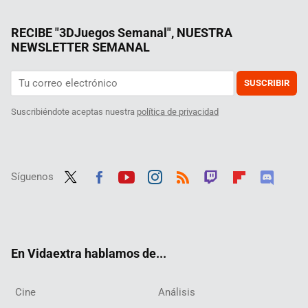
RECIBE "3DJuegos Semanal", NUESTRA
NEWSLETTER SEMANAL
SUSCRIBIR
Suscribiéndote aceptas nuestra
política de privacidad
Síguenos
Twit
Fac
Yout
Inst
RSS
Twit
Flip
Disc
ter
ebo
ube
agra
ch
boar
ord
ok
m
d
En Vidaextra hablamos de...
Cine
Análisis