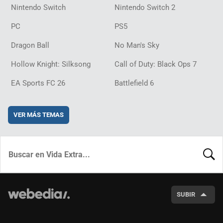
Nintendo Switch
Nintendo Switch 2
PC
PS5
Dragon Ball
No Man's Sky
Hollow Knight: Silksong
Call of Duty: Black Ops 7
EA Sports FC 26
Battlefield 6
VER MÁS TEMAS
BUSCA
SUBIR