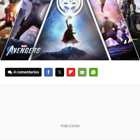
4 comentarios
FACEBOOK
TWITTER
FLIPBOARD
E-
WHATSAPP
MAIL