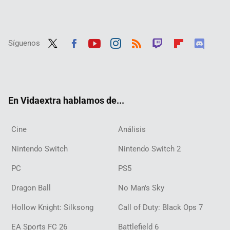
Síguenos
Twit
Fac
Yout
Inst
RSS
Twit
Flip
Disc
ter
ebo
ube
agra
ch
boar
ord
ok
m
d
En Vidaextra hablamos de...
Cine
Análisis
Nintendo Switch
Nintendo Switch 2
PC
PS5
Dragon Ball
No Man's Sky
Hollow Knight: Silksong
Call of Duty: Black Ops 7
EA Sports FC 26
Battlefield 6