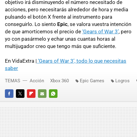
objetivo irá disminuyendo el número necesitado de
acciones, pero necesitarás alrededor de hora y media
pulsando el botón X frente al instrumento para
conseguirlo. Lo siento
Epic
, se valora vuestra intención
de que amorticemos el precio de
‘Gears of War 3’
, pero
yo con pasármelo y echar unas cuantas horas al
multijugador creo que tengo más que suficiente.
En VidaExtra |
‘Gears of War 3’, todo lo que necesitas
saber
TEMAS
Acción
Xbox 360
Epic Games
Logros
FACEBOOK
TWITTER
FLIPBOARD
E-
WHATSAPP
MAIL