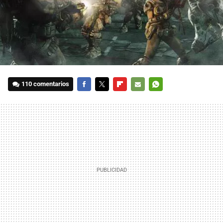
110 comentarios
FACEBOOK
TWITTER
FLIPBOARD
E-
WHATSAPP
MAIL