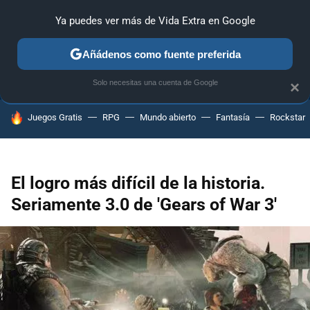
Ya puedes ver más de Vida Extra en Google
ANÁLISIS
GUÍAS Y TRUCOS
PC
SONY
NINTENDO
Añádenos como fuente preferida
Solo necesitas una cuenta de Google
×
HOY SE HABLA DE
Juegos Gratis
RPG
Mundo abierto
Fantasía
Rockstar
El logro más difícil de la historia.
Seriamente 3.0 de 'Gears of War 3'