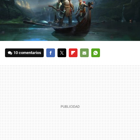
10 comentarios
FACEBOOK
TWITTER
FLIPBOARD
E-
WHATSAPP
MAIL