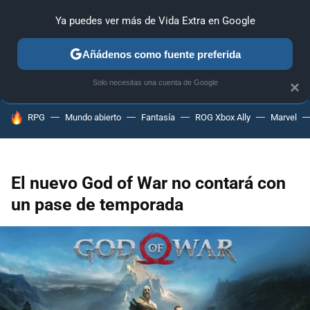
Ya puedes ver más de Vida Extra en Google
ANÁLISIS
GUÍAS Y TRUCOS
PC
SONY
NINTENDO
Añádenos como fuente preferida
Solo necesitas una cuenta de Google
×
HOY SE HABLA DE
RPG
Mundo abierto
Fantasía
ROG Xbox Ally
Marvel
El nuevo God of War no contará con
un pase de temporada