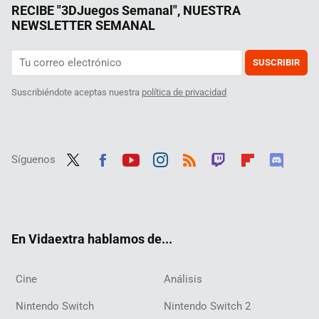
RECIBE "3DJuegos Semanal", NUESTRA
NEWSLETTER SEMANAL
SUSCRIBIR
Suscribiéndote aceptas nuestra
política de privacidad
Síguenos
Twit
Fac
Yout
Inst
RSS
Twit
Flip
Disc
ter
ebo
ube
agra
ch
boar
ord
ok
m
d
En Vidaextra hablamos de...
Cine
Análisis
Nintendo Switch
Nintendo Switch 2