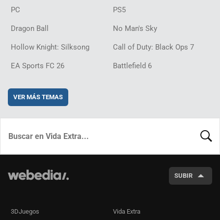
PC
PS5
Dragon Ball
No Man's Sky
Hollow Knight: Silksong
Call of Duty: Black Ops 7
EA Sports FC 26
Battlefield 6
VER MÁS TEMAS
BUSCA
SUBIR
3DJuegos
Vida Extra