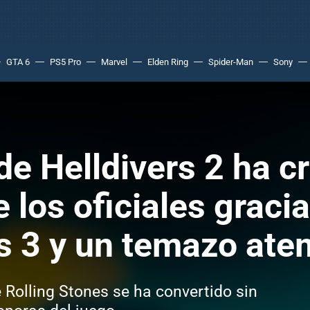
GTA 6
PS5 Pro
Marvel
Elden Ring
Spider-Man
Sony
e Helldivers 2 ha cr
los oficiales gracia
s 3 y un temazo ate
e Rolling Stones se ha convertido sin