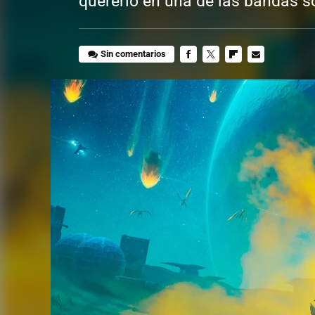
quererlo en una de las bandas s
Sin comentarios
FACEBOOK
TWITTER
FLIPBOARD
E-
MAIL