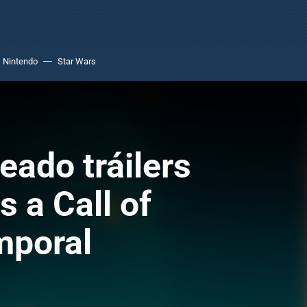
Nintendo
Star Wars
eado tráilers
s a Call of
mporal