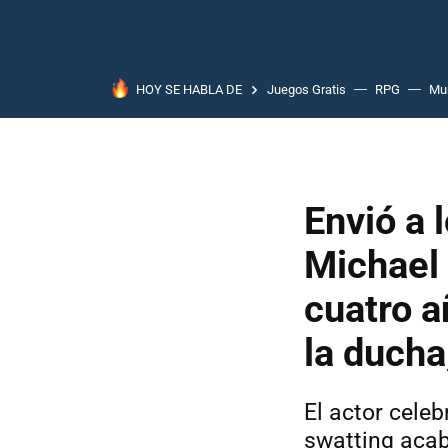
HOY SE HABLA DE
Juegos Gratis
RPG
Mun
Envió a 
Michael 
cuatro a
la ducha,
El actor cele
swatting acab