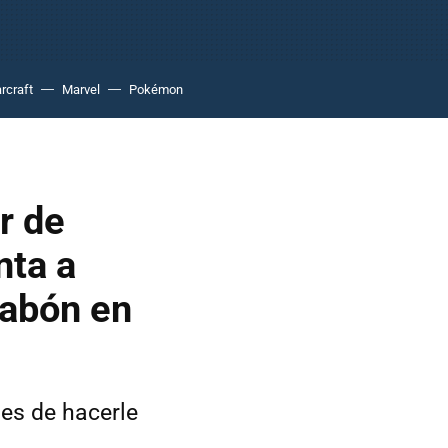
rcraft
Marvel
Pokémon
r de
nta a
 jabón en
les de hacerle