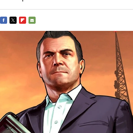
FACEBOOK
TWITTER
FLIPBOARD
E-
MAIL