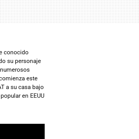
se conocido
ido su personaje
do numerosos
 comienza este
AT a su casa bajo
a popular en EEUU