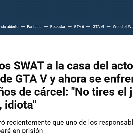
do abierto
Fantasía
Rockstar
GTA 6
GTA VI
World of Wa
los SWAT a la casa del acto
de GTA V y ahora se enfre
ños de cárcel: "No tires el
 idiota"
bró recientemente que uno de los responsab
ará en prisión