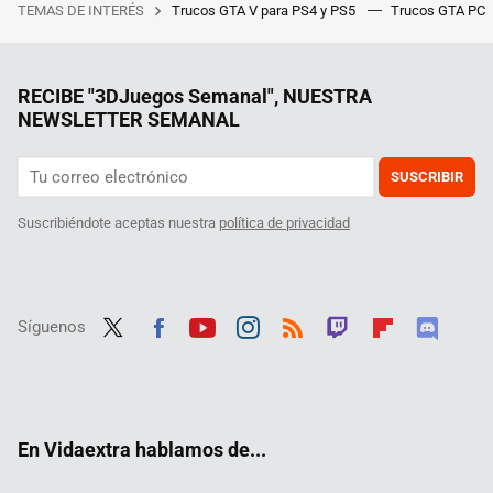
TEMAS DE INTERÉS
Trucos GTA V para PS4 y PS5
Trucos GTA PC
RECIBE "3DJuegos Semanal", NUESTRA
NEWSLETTER SEMANAL
SUSCRIBIR
Suscribiéndote aceptas nuestra
política de privacidad
Síguenos
Twit
Fac
Yout
Inst
RSS
Twit
Flip
Disc
ter
ebo
ube
agra
ch
boar
ord
ok
m
d
En Vidaextra hablamos de...