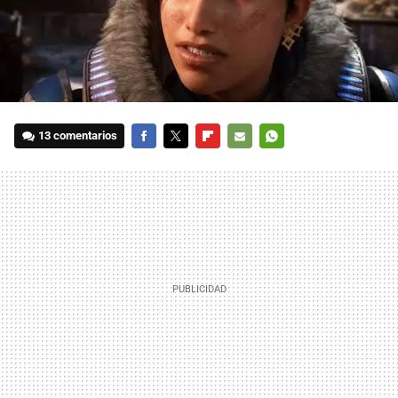
13 comentarios
FACEBOOK
TWITTER
FLIPBOARD
E-
WHATSAPP
MAIL