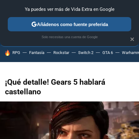
Ya puedes ver más de Vida Extra en Google
ANÁLISIS
GUÍAS Y TRUCOS
PC
SONY
NINTENDO
Añádenos como fuente preferida
Solo necesitas una cuenta de Google
×
HOY SE HABLA DE
RPG
Fantasía
Rockstar
Switch 2
GTA 6
Warhamm
¡Qué detalle! Gears 5 hablará
castellano