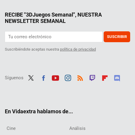
RECIBE "3DJuegos Semanal", NUESTRA
NEWSLETTER SEMANAL
SUSCRIBIR
Suscribiéndote aceptas nuestra
política de privacidad
Síguenos
Twit
Fac
Yout
Inst
RSS
Twit
Flip
Disc
ter
ebo
ube
agra
ch
boar
ord
ok
m
d
En Vidaextra hablamos de...
Cine
Análisis