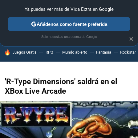
Ya puedes ver más de Vida Extra en Google
ANÁLISIS
GUÍAS Y TRUCOS
PC
SONY
NINTENDO
Añádenos como fuente preferida
Solo necesitas una cuenta de Google
×
HOY SE HABLA DE
Juegos Gratis
RPG
Mundo abierto
Fantasía
Rockstar
'R-Type Dimensions' saldrá en el
XBox Live Arcade