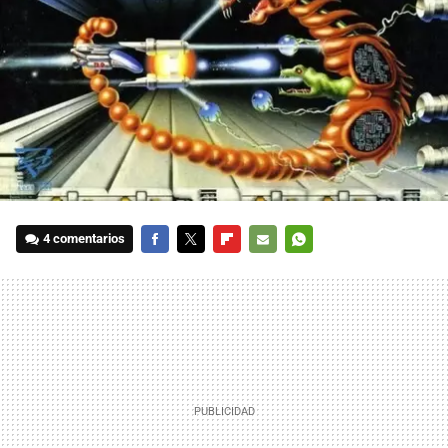
4 comentarios
FACEBOOK
TWITTER
FLIPBOARD
E-
WHATSAPP
MAIL