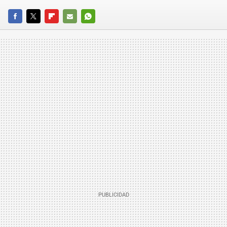
FACEBOOK
TWITTER
FLIPBOARD
E-
WHATSAPP
MAIL