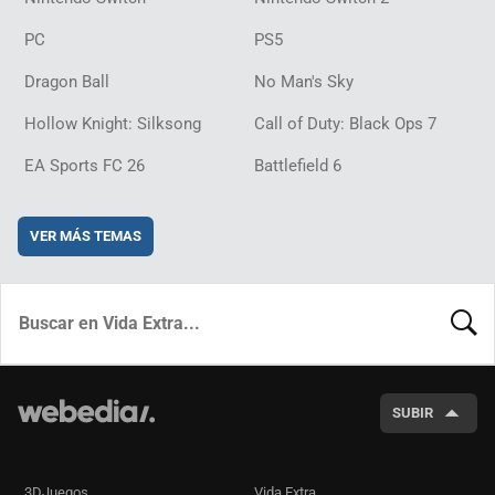
PC
PS5
Dragon Ball
No Man's Sky
Hollow Knight: Silksong
Call of Duty: Black Ops 7
EA Sports FC 26
Battlefield 6
VER MÁS TEMAS
BUSCA
SUBIR
3DJuegos
Vida Extra