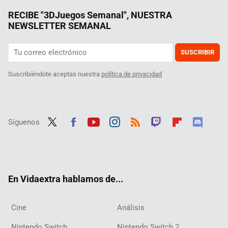
RECIBE "3DJuegos Semanal", NUESTRA
NEWSLETTER SEMANAL
SUSCRIBIR
Suscribiéndote aceptas nuestra
política de privacidad
Síguenos
Twit
Fac
Yout
Inst
RSS
Twit
Flip
Disc
ter
ebo
ube
agra
ch
boar
ord
ok
m
d
En Vidaextra hablamos de...
Cine
Análisis
Nintendo Switch
Nintendo Switch 2