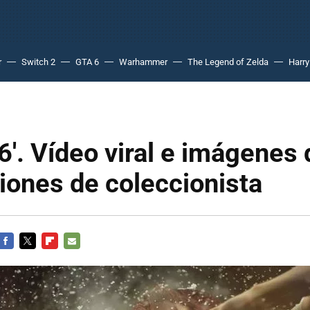
r
Switch 2
GTA 6
Warhammer
The Legend of Zelda
Harry
6'. Vídeo viral e imágenes 
iones de coleccionista
FACEBOOK
TWITTER
FLIPBOARD
E-
MAIL