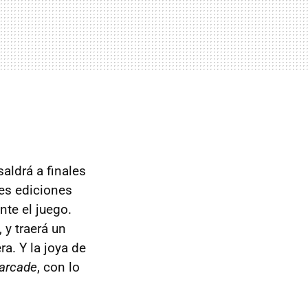
aldrá a finales
res ediciones
nte el juego.
 y traerá un
a. Y la joya de
 arcade
, con lo