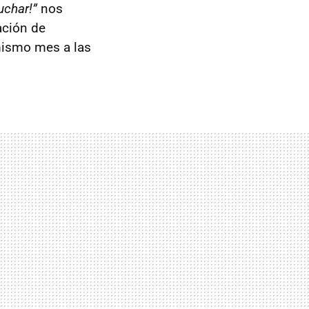
uchar!”
nos
ación de
mismo mes a las