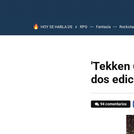
HOY SE HABLA DE
RPG
Fantasía
Rocksta
'Tekken 
dos edic
94 comentarios