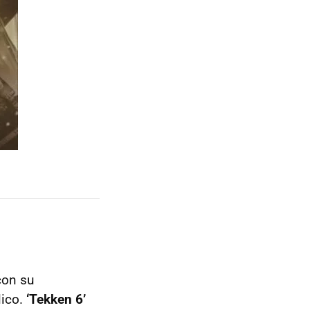
con su
lico.
‘Tekken 6’