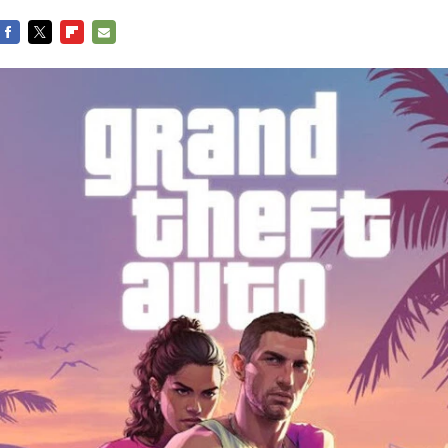
FACEBOOK
TWITTER
FLIPBOARD
E-
MAIL