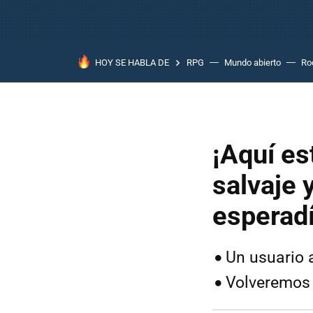
HOY SE HABLA DE
RPG
Mundo abierto
Ro
¡Aquí est
salvaje 
esperad
Un usuario 
Volveremos 