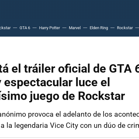
ckstar
GTA 6
Harry Potter
Marvel
Elden Ring
Rockstar
á el tráiler oficial de GTA 
y espectacular luce el
ísimo juego de Rockstar
anónimo provoca el adelanto de los aconte
a la legendaria Vice City con un dúo de cri