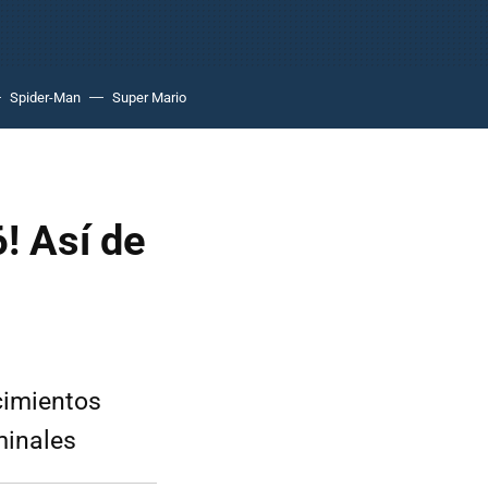
Spider-Man
Super Mario
6! Así de
cimientos
minales