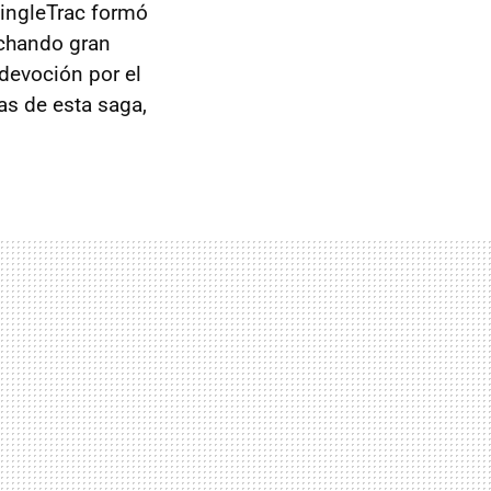
SingleTrac formó
echando gran
 devoción por el
gas de esta saga,