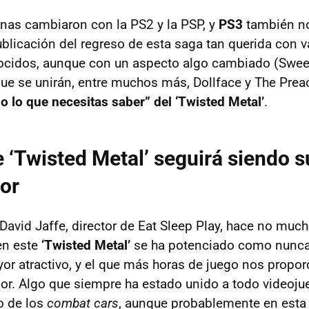
ornas cambiaron con la PS2 y la
PSP
, y
PS3
también no
blicación del regreso de esta saga tan querida con v
ocidos, aunque con un aspecto algo cambiado (Sweet
que se unirán, entre muchos más, Dollface y The Pre
o lo que necesitas saber” del ‘Twisted Metal’
.
e ‘Twisted Metal’ seguirá siendo s
or
 David Jaffe, director de Eat Sleep Play, hace no mu
en este
‘Twisted Metal’
se ha potenciado como nunc
r atractivo, y el que más horas de juego nos proporc
r. Algo que siempre ha estado unido a todo videoj
o de los
combat cars
, aunque probablemente en esta