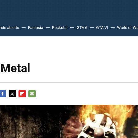
do abierto
Fantasía
Rockstar
GTA 6
GTA VI
World of Wa
 Metal
FACEBOOK
TWITTER
FLIPBOARD
E-
MAIL