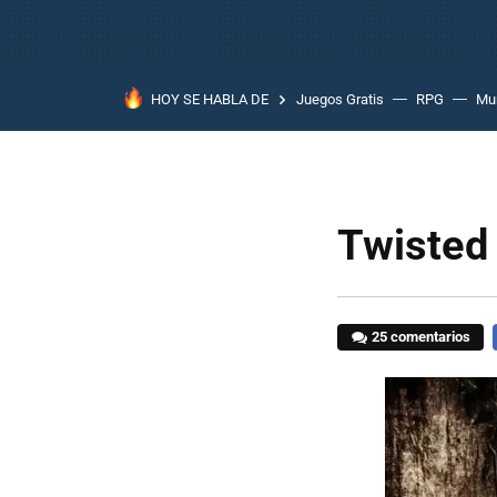
HOY SE HABLA DE
Juegos Gratis
RPG
Mun
Twisted
25 comentarios