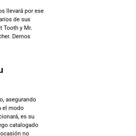
s llevará por ese
arios de sus
 Tooth y Mr.
acher. Demos
u
cho, asegurando
a el modo
ionará, es su
uego catalogado
 ocasión no