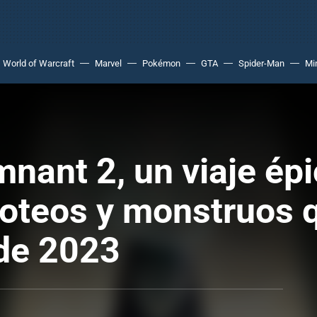
World of Warcraft
Marvel
Pokémon
GTA
Spider-Man
Mi
nant 2, un viaje épi
oteos y monstruos q
 de 2023