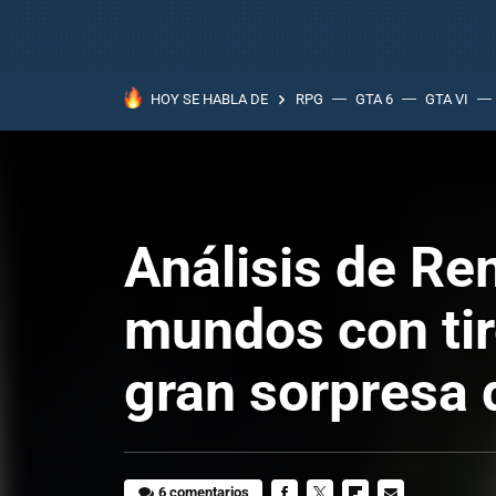
HOY SE HABLA DE
RPG
GTA 6
GTA VI
Análisis de Rem
mundos con tir
gran sorpresa
6 comentarios