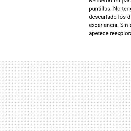
Recuerdo mi pas
puntillas. No te
descartado los d
experiencia. Sin
apetece reexplora