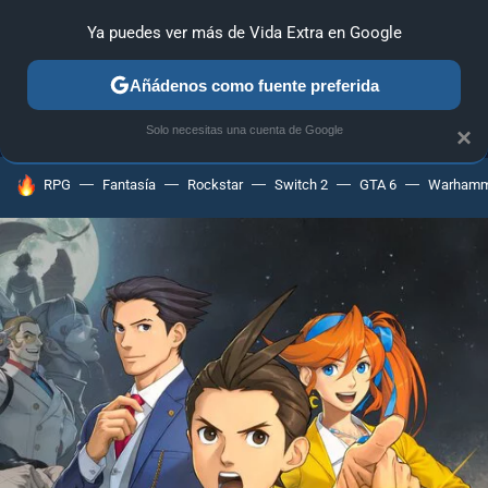
Ya puedes ver más de Vida Extra en Google
MENÚ
NUEVO
Añádenos como fuente preferida
ANÁLISIS
GUÍAS Y TRUCOS
PC
SONY
NINTENDO
Solo necesitas una cuenta de Google
×
HOY SE HABLA DE
RPG
Fantasía
Rockstar
Switch 2
GTA 6
Warhamm