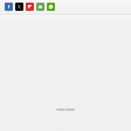
FACEBOOK
TWITTER
FLIPBOARD
E-
WHATSAPP
MAIL