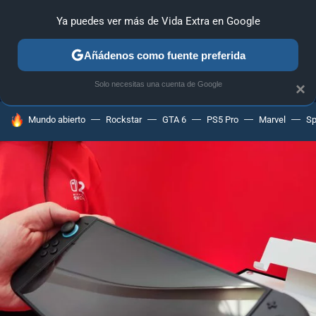
Ya puedes ver más de Vida Extra en Google
MENÚ
NUEVO
Añádenos como fuente preferida
ANÁLISIS
GUÍAS Y TRUCOS
PC
SONY
NINTENDO
Solo necesitas una cuenta de Google
×
HOY SE HABLA DE
Mundo abierto
Rockstar
GTA 6
PS5 Pro
Marvel
Sp