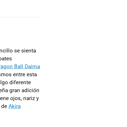
cillo se sienta
bates
ragon Ball Daima
ismos entre esta
algo diferente
eña gran adición
ene ojos, nariz y
a de
Akira