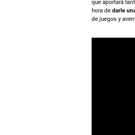
que aportará tan
hora de
darle una
de juegos y aven