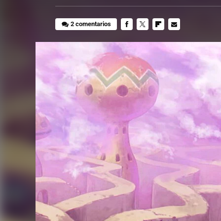
2 comentarios
FACEBOOK
TWITTER
FLIPBOARD
E-
MAIL