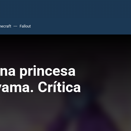
necraft
Fallout
una princesa
yama. Crítica