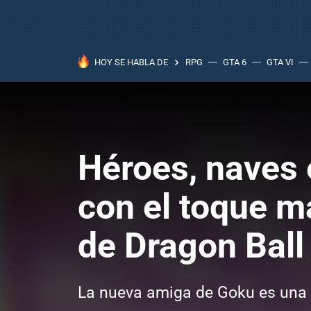
HOY SE HABLA DE
RPG
GTA 6
GTA VI
Héroes, naves 
con el toque m
de Dragon Bal
La nueva amiga de Goku es una 