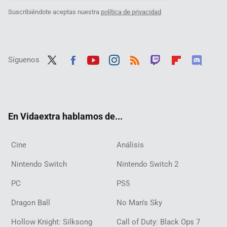
Suscribiéndote aceptas nuestra
política de privacidad
Síguenos
Twit
Fac
Yout
Inst
RSS
Twit
Flip
Disc
ter
ebo
ube
agra
ch
boar
ord
ok
m
d
En Vidaextra hablamos de...
Cine
Análisis
Nintendo Switch
Nintendo Switch 2
PC
PS5
Dragon Ball
No Man's Sky
Hollow Knight: Silksong
Call of Duty: Black Ops 7