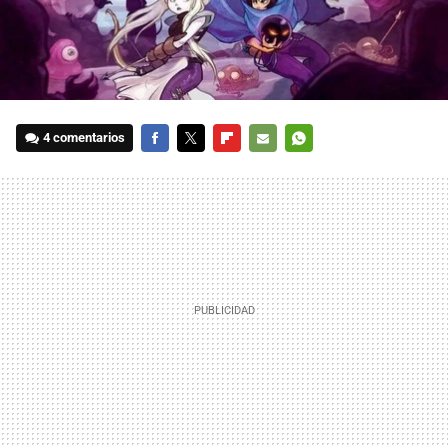
4 comentarios
FACEBOOK
TWITTER
FLIPBOARD
E-
WHATSAPP
MAIL