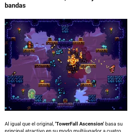
bandas
Al igual que el original,
'TowerFall Ascension'
basa su
principal atractivo en su modo multijugador a cuatro