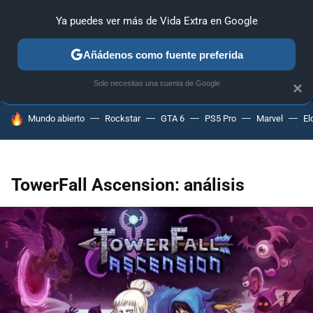
Ya puedes ver más de Vida Extra en Google
MENÚ
NUEVO
Añádenos como fuente preferida
ANÁLISIS
GUÍAS Y TRUCOS
PC
SONY
NINTENDO
Solo necesitas una cuenta de Google
×
HOY SE HABLA DE
Mundo abierto
Rockstar
GTA 6
PS5 Pro
Marvel
El
TowerFall Ascension: análisis