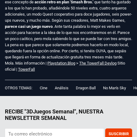
ese concepto de
acción retro en plan 'Smash Bros.'
que tanto ha gustado
a los que lo han probado, añadiéndole 50 niveles extra, cuatro arqueros
adicionales, un modo Quest cooperativo para doce jugadores, seis power-
ups nuevos, y mucho más. Según sus creadores, Matt Makes Games,
parece casi un juego nuevo
. Ante tanta palabra lo mejor es verlo en
acción para hacerse a la idea de lo que nos encontraremos en él. Parece
un poco caótico, pero mola sabiendo lo que se puede liar con tres amigos.
La pena es que parece que solamente podremos hacerlo en modo local,
quedando fuera la opción online. Por cierto, si tenéis OUYA, que sepáis
que llegará en forma de actualización gratuita tres meses más tarde.
Mola. Más información |
Playstation.Blog
>
The TowerFall Devlog
Sitio
oficial |
TowerFall
OTROS TEMAS:
Cine
Análisis
Dragon Ball
No Man's Sky
Ho
RECIBE "3DJuegos Semanal", NUESTRA
NEWSLETTER SEMANAL
SUSCRIBIR