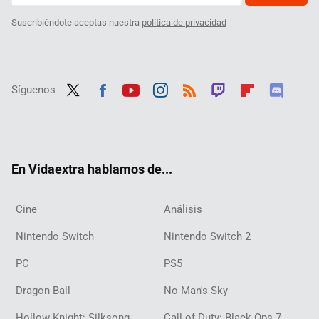
Suscribiéndote aceptas nuestra
política de privacidad
Síguenos
Twit
Fac
Yout
Inst
RSS
Twit
Flip
Disc
ter
ebo
ube
agra
ch
boar
ord
ok
m
d
En Vidaextra hablamos de...
Cine
Análisis
Nintendo Switch
Nintendo Switch 2
PC
PS5
Dragon Ball
No Man's Sky
Hollow Knight: Silksong
Call of Duty: Black Ops 7