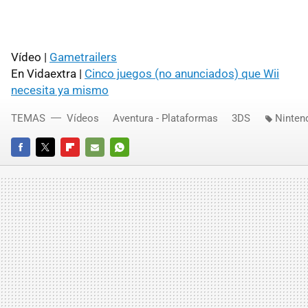
Vídeo |
Gametrailers
En Vidaextra |
Cinco juegos (no anunciados) que Wii
necesita ya mismo
TEMAS
Vídeos
Aventura - Plataformas
3DS
Ninten
FACEBOOK
TWITTER
FLIPBOARD
E-
WHATSAPP
MAIL