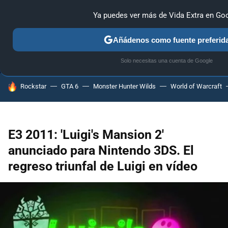
Ya puedes ver más de Vida Extra en Go
MENÚ
NUEVO
Añádenos como fuente preferid
ANÁLISIS
GUÍAS Y TRUCOS
PC
SONY
NINTENDO
Solo necesitas una cuenta de Google
HOY SE HABLA DE
Rockstar
GTA 6
Monster Hunter Wilds
World of Warcraft
E3 2011: 'Luigi's Mansion 2'
anunciado para Nintendo 3DS. El
regreso triunfal de Luigi en vídeo