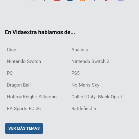
Twit
Fac
Yout
Inst
RSS
Twit
Flip
Disc
ter
ebo
ube
agra
ch
boar
ord
ok
m
d
En Vidaextra hablamos de...
Cine
Análisis
Nintendo Switch
Nintendo Switch 2
PC
PS5
Dragon Ball
No Man's Sky
Hollow Knight: Silksong
Call of Duty: Black Ops 7
EA Sports FC 26
Battlefield 6
VER MÁS TEMAS