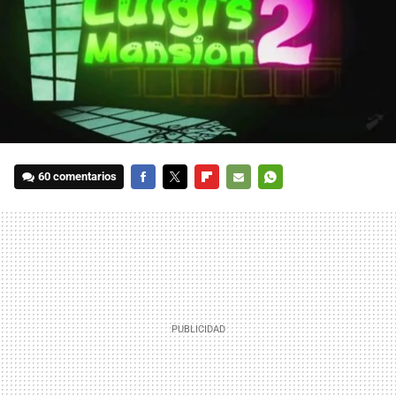
60 comentarios
FACEBOOK
TWITTER
FLIPBOARD
E-
WHATSAPP
MAIL