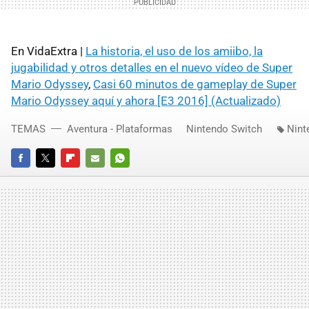
En VidaExtra |
La historia, el uso de los amiibo, la
jugabilidad y otros detalles en el nuevo vídeo de Super
Mario Odyssey
,
Casi 60 minutos de gameplay de Super
Mario Odyssey aquí y ahora [E3 2016] (Actualizado)
TEMAS
Aventura - Plataformas
Nintendo Switch
Nint
FACEBOOK
TWITTER
FLIPBOARD
E-
WHATSAPP
MAIL