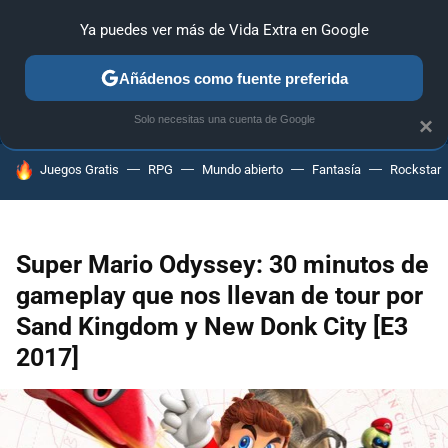
Ya puedes ver más de Vida Extra en Google
ANÁLISIS
GUÍAS Y TRUCOS
PC
SONY
NINTENDO
Añádenos como fuente preferida
Solo necesitas una cuenta de Google
×
HOY SE HABLA DE
Juegos Gratis
RPG
Mundo abierto
Fantasía
Rockstar
Super Mario Odyssey: 30 minutos de
gameplay que nos llevan de tour por
Sand Kingdom y New Donk City [E3
2017]