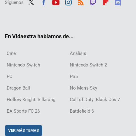
Síguenos
Twit
Fac
Yout
Inst
RSS
Twit
Flip
Disc
ter
ebo
ube
agra
ch
boar
ord
ok
m
d
En Vidaextra hablamos de...
Cine
Análisis
Nintendo Switch
Nintendo Switch 2
PC
PS5
Dragon Ball
No Man's Sky
Hollow Knight: Silksong
Call of Duty: Black Ops 7
EA Sports FC 26
Battlefield 6
VER MÁS TEMAS