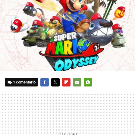
1 comentario
FACEBOOK
TWITTER
FLIPBOARD
E-
WHATSAPP
MAIL