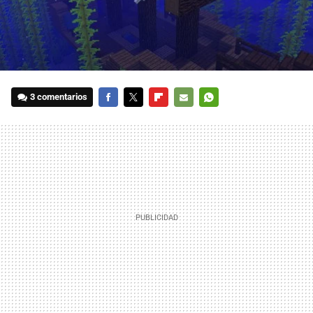
3 comentarios
FACEBOOK
TWITTER
FLIPBOARD
E-
WHATSAPP
MAIL