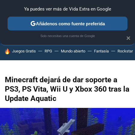
Ya puedes ver más de Vida Extra en Google
ANÁLISIS
GUÍAS Y TRUCOS
PC
SONY
NINTENDO
Añádenos como fuente preferida
Solo necesitas una cuenta de Google
×
HOY SE HABLA DE
Juegos Gratis
RPG
Mundo abierto
Fantasía
Rockstar
Minecraft dejará de dar soporte a
PS3, PS Vita, Wii U y Xbox 360 tras la
Update Aquatic