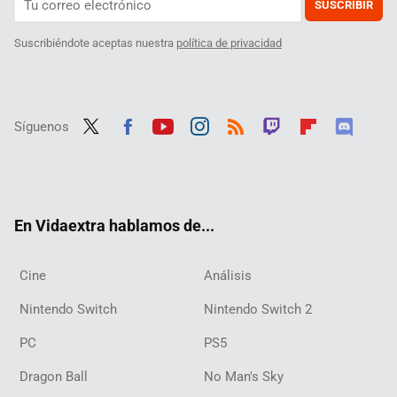
SUSCRIBIR
Suscribiéndote aceptas nuestra
política de privacidad
Síguenos
Twit
Fac
Yout
Inst
RSS
Twit
Flip
Disc
ter
ebo
ube
agra
ch
boar
ord
ok
m
d
En Vidaextra hablamos de...
Cine
Análisis
Nintendo Switch
Nintendo Switch 2
PC
PS5
Dragon Ball
No Man's Sky