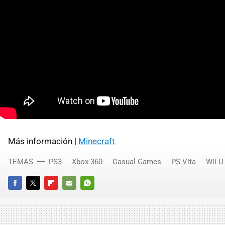
Más información |
Minecraft
TEMAS
PS3
Xbox 360
Casual Games
PS Vita
Wii U
FACEBOOK
TWITTER
FLIPBOARD
E-
WHATSAPP
MAIL