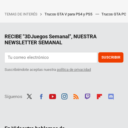
TEMAS DE INTERÉS
Trucos GTA V para PS4 y PS5
Trucos GTA PC
RECIBE "3DJuegos Semanal", NUESTRA
NEWSLETTER SEMANAL
SUSCRIBIR
Suscribiéndote aceptas nuestra
política de privacidad
Síguenos
Twit
Fac
Yout
Inst
RSS
Twit
Flip
Disc
ter
ebo
ube
agra
ch
boar
ord
ok
m
d