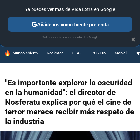
Ya puedes ver más de Vida Extra en Google
ANÁLISIS
GUÍAS Y TRUCOS
PC
SONY
NINTENDO
Añádenos como fuente preferida
Solo necesitas una cuenta de Google
×
HOY SE HABLA DE
Mundo abierto
Rockstar
GTA 6
PS5 Pro
Marvel
Sp
"Es importante explorar la oscuridad
en la humanidad": el director de
Nosferatu explica por qué el cine de
terror merece recibir más respeto de
la industria