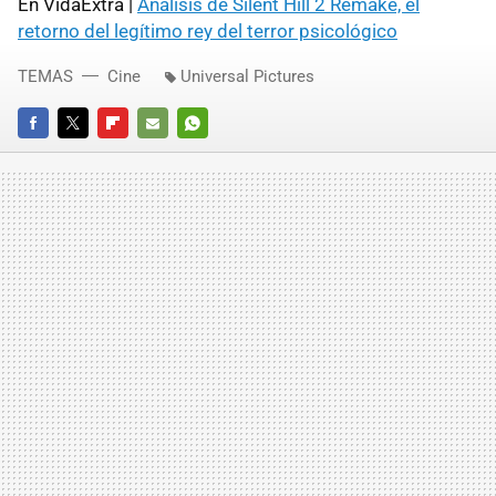
En VidaExtra |
Análisis de Silent Hill 2 Remake, el
retorno del legítimo rey del terror psicológico
TEMAS
Cine
Universal Pictures
FACEBOOK
TWITTER
FLIPBOARD
E-
WHATSAPP
MAIL