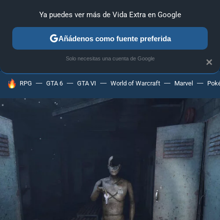
Ya puedes ver más de Vida Extra en Google
ANÁLISIS
GUÍAS Y TRUCOS
PC
SONY
NINTENDO
Añádenos como fuente preferida
Solo necesitas una cuenta de Google
×
HOY SE HABLA DE
RPG
GTA 6
GTA VI
World of Warcraft
Marvel
Pok