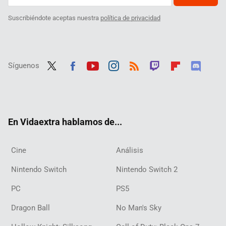
Suscribiéndote aceptas nuestra
política de privacidad
Síguenos
Twit
Fac
Yout
Inst
RSS
Twit
Flip
Disc
ter
ebo
ube
agra
ch
boar
ord
ok
m
d
En Vidaextra hablamos de...
Cine
Análisis
Nintendo Switch
Nintendo Switch 2
PC
PS5
Dragon Ball
No Man's Sky