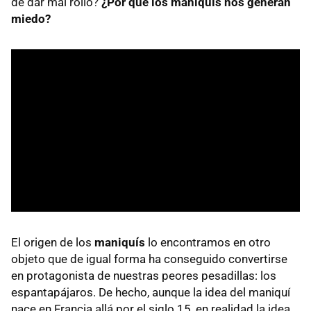
de dar mal rollo?
¿Por qué los maniquís nos generan
miedo?
El origen de los
maniquís
lo encontramos en otro
objeto que de igual forma ha conseguido convertirse
en protagonista de nuestras peores pesadillas: los
espantapájaros. De hecho, aunque la idea del maniquí
nace en Francia allá por el siglo 15, en realidad la idea