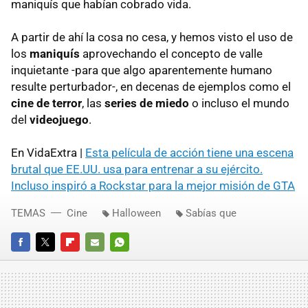
maniquís que habían cobrado vida.
A partir de ahí la cosa no cesa, y hemos visto el uso de
los
maniquís
aprovechando el concepto de valle
inquietante -para que algo aparentemente humano
resulte perturbador-, en decenas de ejemplos como el
cine de terror
, las
series de miedo
o incluso el mundo
del
videojuego
.
En VidaExtra |
Esta película de acción tiene una escena
brutal que EE.UU. usa para entrenar a su ejército.
Incluso inspiró a Rockstar para la mejor misión de GTA
TEMAS
Cine
Halloween
Sabías que
FACEBOOK
TWITTER
FLIPBOARD
E-
WHATSAPP
MAIL