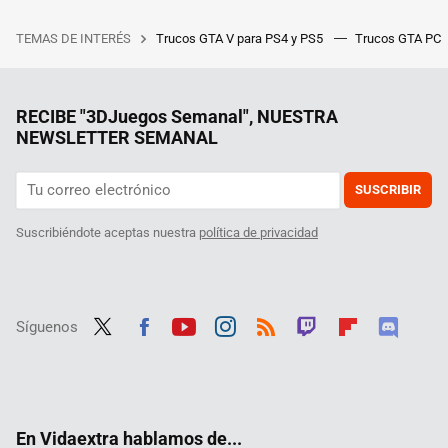
TEMAS DE INTERÉS
Trucos GTA V para PS4 y PS5
Trucos GTA PC
RECIBE "3DJuegos Semanal", NUESTRA
NEWSLETTER SEMANAL
SUSCRIBIR
Suscribiéndote aceptas nuestra
política de privacidad
Síguenos
Twit
Fac
Yout
Inst
RSS
Twit
Flip
Disc
ter
ebo
ube
agra
ch
boar
ord
ok
m
d
En Vidaextra hablamos de...