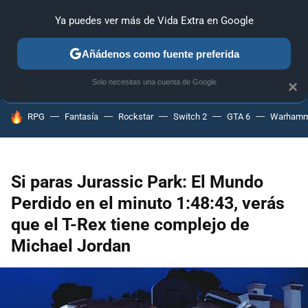
Ya puedes ver más de Vida Extra en Google
ANÁLISIS
GUÍAS Y TRUCOS
PC
SONY
NINTENDO
Añádenos como fuente preferida
Solo necesitas una cuenta de Google
×
HOY SE HABLA DE
RPG
Fantasía
Rockstar
Switch 2
GTA 6
Warhamm
Si paras Jurassic Park: El Mundo
Perdido en el minuto 1:48:43, verás
que el T-Rex tiene complejo de
Michael Jordan