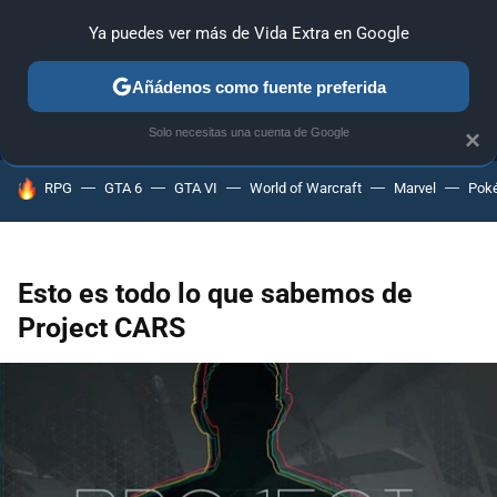
Ya puedes ver más de Vida Extra en Google
MENÚ
NUEVO
Añádenos como fuente preferida
ANÁLISIS
GUÍAS Y TRUCOS
PC
SONY
NINTENDO
Solo necesitas una cuenta de Google
×
HOY SE HABLA DE
RPG
GTA 6
GTA VI
World of Warcraft
Marvel
Pok
Esto es todo lo que sabemos de
Project CARS