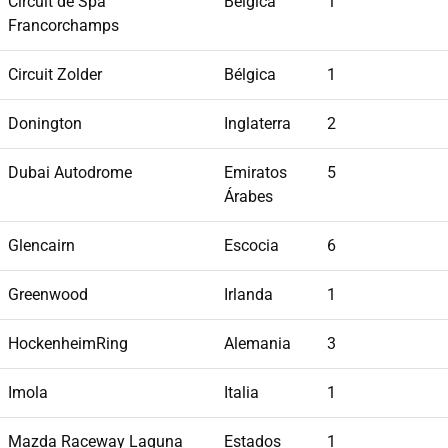
Circuit de Spa
Bélgica
1
Francorchamps
Circuit Zolder
Bélgica
1
Donington
Inglaterra
2
Dubai Autodrome
Emiratos
5
Árabes
Glencairn
Escocia
6
Greenwood
Irlanda
1
HockenheimRing
Alemania
3
Imola
Italia
1
Mazda Raceway Laguna
Estados
1