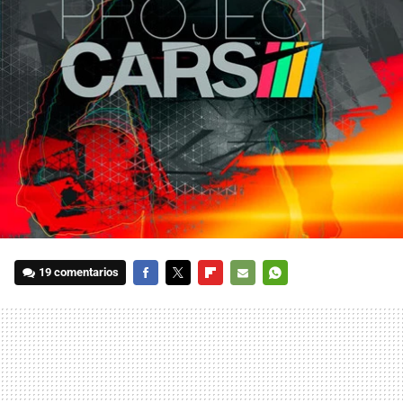
19 comentarios
FACEBOOK
TWITTER
FLIPBOARD
E-
WHATSAPP
MAIL