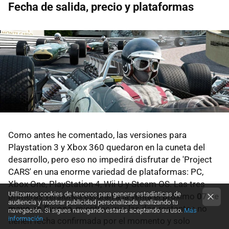
Fecha de salida, precio y plataformas
Como antes he comentado, las versiones para
Playstation 3 y Xbox 360 quedaron en la cuneta del
desarrollo, pero eso no impedirá disfrutar de 'Project
CARS' en una enorme variedad de plataformas: PC,
Xbox One, PlayStation 4, Wii U y Steam OS. Las tres
Utilizamos cookies de terceros para generar estadísticas de
primeras versiones estarán a la venta el próximo
07 de
audiencia y mostrar publicidad personalizada analizando tu
mayo en Europa
, mientras que las dos restantes no
navegación. Si sigues navegando estarás aceptando su uso.
Más
información
tienen fecha confirmada por el momento y solo