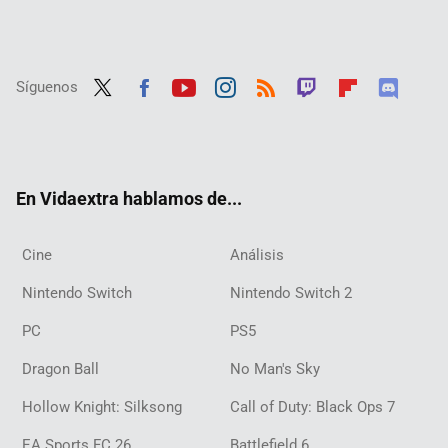
Síguenos
Twit
Fac
Yout
Inst
RSS
Twit
Flip
Disc
ter
ebo
ube
agra
ch
boar
ord
ok
m
d
En Vidaextra hablamos de...
Cine
Análisis
Nintendo Switch
Nintendo Switch 2
PC
PS5
Dragon Ball
No Man's Sky
Hollow Knight: Silksong
Call of Duty: Black Ops 7
EA Sports FC 26
Battlefield 6