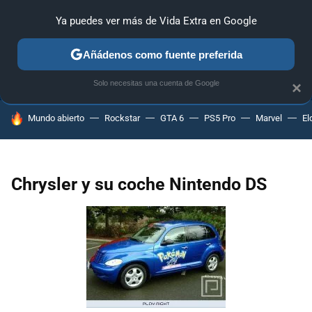
Ya puedes ver más de Vida Extra en Google
ANÁLISIS
GUÍAS Y TRUCOS
PC
SONY
NINTENDO
Añádenos como fuente preferida
Solo necesitas una cuenta de Google
×
HOY SE HABLA DE
Mundo abierto
Rockstar
GTA 6
PS5 Pro
Marvel
El
Chrysler y su coche Nintendo DS