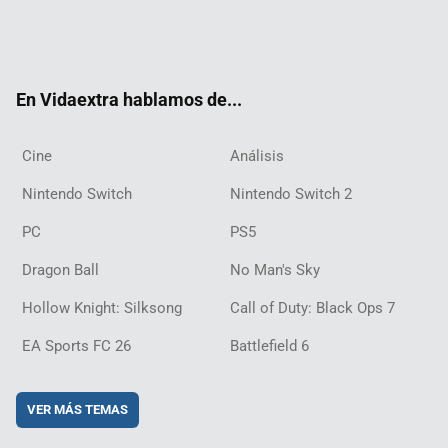
Twit
Fac
Yout
Inst
RSS
Twit
Flip
Disc
ter
ebo
ube
agra
ch
boar
ord
ok
m
d
En Vidaextra hablamos de...
Cine
Análisis
Nintendo Switch
Nintendo Switch 2
PC
PS5
Dragon Ball
No Man's Sky
Hollow Knight: Silksong
Call of Duty: Black Ops 7
EA Sports FC 26
Battlefield 6
VER MÁS TEMAS