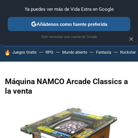
Ya puedes ver más de Vida Extra en Google
MENÚ
NUEVO
Añádenos como fuente preferida
ANÁLISIS
GUÍAS Y TRUCOS
PC
SONY
NINTENDO
Solo necesitas una cuenta de Google
×
HOY SE HABLA DE
Juegos Gratis
RPG
Mundo abierto
Fantasía
Rockstar
Máquina NAMCO Arcade Classics a
la venta