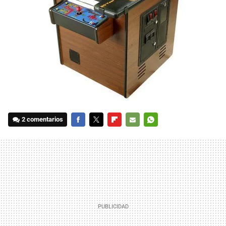
2 comentarios
FACEBOOK
TWITTER
FLIPBOARD
E-
WHATSAPP
MAIL