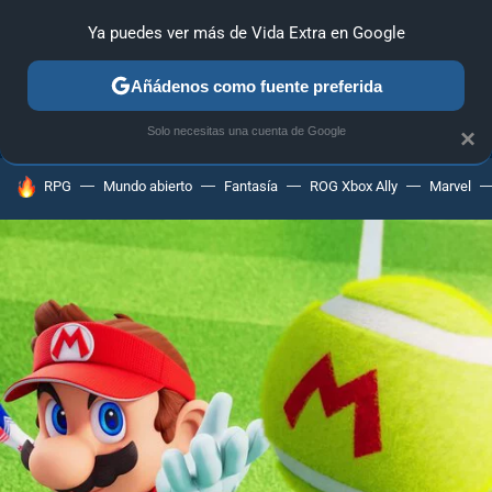
Ya puedes ver más de Vida Extra en Google
ANÁLISIS
GUÍAS Y TRUCOS
PC
SONY
NINTENDO
Añádenos como fuente preferida
Solo necesitas una cuenta de Google
×
HOY SE HABLA DE
RPG
Mundo abierto
Fantasía
ROG Xbox Ally
Marvel