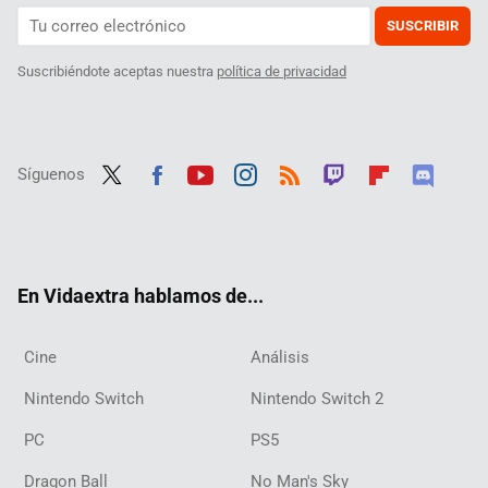
SUSCRIBIR
Suscribiéndote aceptas nuestra
política de privacidad
Síguenos
Twit
Fac
Yout
Inst
RSS
Twit
Flip
Disc
ter
ebo
ube
agra
ch
boar
ord
ok
m
d
En Vidaextra hablamos de...
Cine
Análisis
Nintendo Switch
Nintendo Switch 2
PC
PS5
Dragon Ball
No Man's Sky