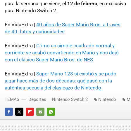
para la semana que viene, el
12 de febrero
, en exclusiva
para Nintendo Switch 2.
En VidaExtra |
40 años de Super Mario Bros. a través
de 40 datos y curiosidades
En VidaExtra |
Cómo un simple cuadrado normal y
corriente se acabó convirtiendo en Mario y nos dejó
con el clásico Super Mario Bros. de NES
En VidaExtra |
Super Mario 128 sí existió y se pudo
jugar hace más de dos décadas: qué pasó con la
auténtica secuela del clasicazo de Nintendo
TEMAS
Deportes
Nintendo Switch 2
Nintendo
Ma
FACEBOOK
TWITTER
FLIPBOARD
E-
WHATSAPP
MAIL