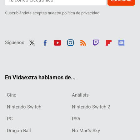
Suscribiéndote aceptas nuestra
política de privacidad
Síguenos
Twit
Fac
Yout
Inst
RSS
Twit
Flip
Disc
ter
ebo
ube
agra
ch
boar
ord
ok
m
d
En Vidaextra hablamos de...
Cine
Análisis
Nintendo Switch
Nintendo Switch 2
PC
PS5
Dragon Ball
No Man's Sky