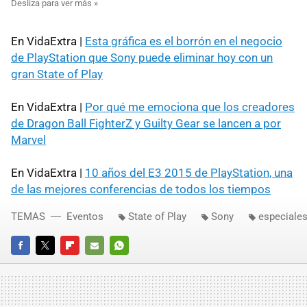
En VidaExtra |
Esta gráfica es el borrón en el negocio
de PlayStation que Sony puede eliminar hoy con un
gran State of Play
En VidaExtra |
Por qué me emociona que los creadores
de Dragon Ball FighterZ y Guilty Gear se lancen a por
Marvel
En VidaExtra |
10 años del E3 2015 de PlayStation, una
de las mejores conferencias de todos los tiempos
TEMAS
Eventos
State of Play
Sony
especiale
FACEBOOK
TWITTER
FLIPBOARD
E-
WHATSAPP
MAIL