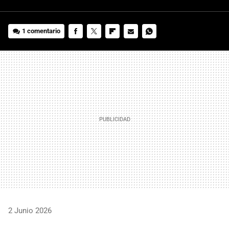
1 comentario
FACEBOOK
TWITTER
FLIPBOARD
E-
WHATSAPP
MAIL
2 Junio 2026