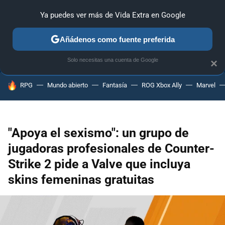
Ya puedes ver más de Vida Extra en Google
ANÁLISIS
GUÍAS Y TRUCOS
PC
SONY
NINTENDO
Añádenos como fuente preferida
Solo necesitas una cuenta de Google
×
HOY SE HABLA DE
RPG
Mundo abierto
Fantasía
ROG Xbox Ally
Marvel
"Apoya el sexismo": un grupo de
jugadoras profesionales de Counter-
Strike 2 pide a Valve que incluya
skins femeninas gratuitas