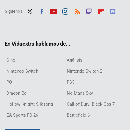
Síguenos
Twit
Fac
Yout
Inst
RSS
Twit
Flip
Disc
ter
ebo
ube
agra
ch
boar
ord
ok
m
d
En Vidaextra hablamos de...
Cine
Análisis
Nintendo Switch
Nintendo Switch 2
PC
PS5
Dragon Ball
No Man's Sky
Hollow Knight: Silksong
Call of Duty: Black Ops 7
EA Sports FC 26
Battlefield 6