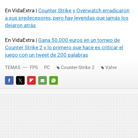
En VidaExtra |
Counter Strike y Overwatch erradicaron
a sus predecesores, pero hay leyendas que jamás los
dejaron atrás
En VidaExtra |
Gana 50.000 euros en un torneo de
Counter Strike 2 y lo primero que hace es criticar el
juego con un tweet de 200 palabras
TEMAS
FPS
PC
Counter-Strike 2
Valve
FACEBOOK
TWITTER
FLIPBOARD
E-
WHATSAPP
MAIL