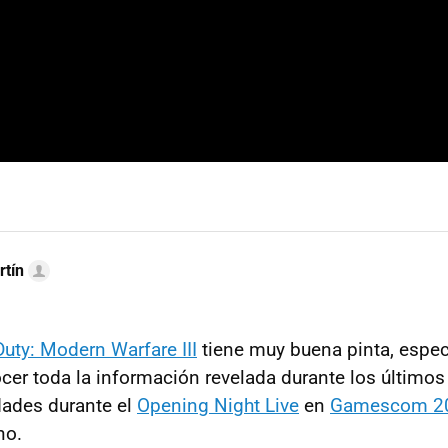
rtín
Duty: Modern Warfare III
tiene muy buena pinta, espe
er toda la información revelada durante los último
ades durante el
Opening Night Live
en
Gamescom 2
no.