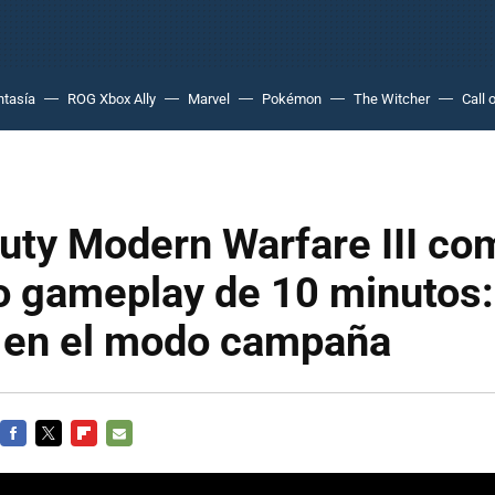
ntasía
ROG Xbox Ally
Marvel
Pokémon
The Witcher
Call 
Duty Modern Warfare III co
o gameplay de 10 minutos:
g en el modo campaña
FACEBOOK
TWITTER
FLIPBOARD
E-
MAIL