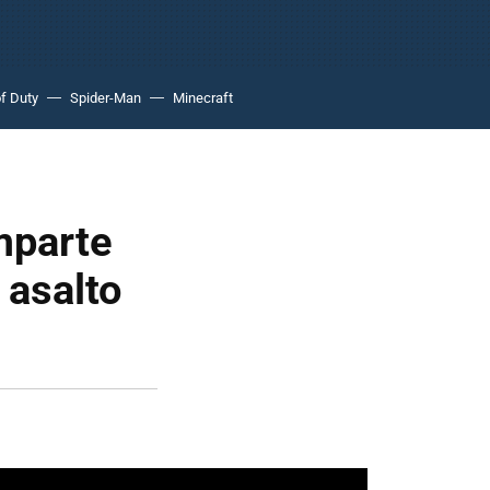
of Duty
Spider-Man
Minecraft
mparte
 asalto