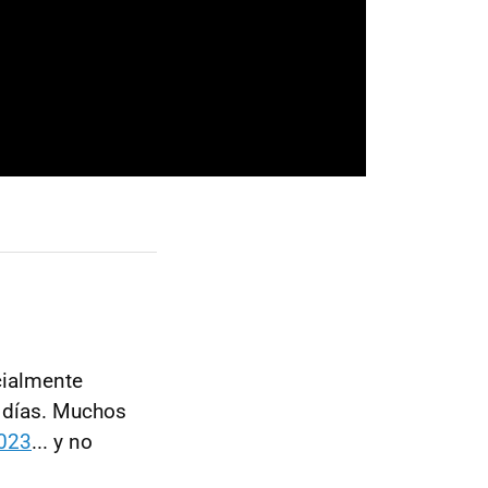
cialmente
s días. Muchos
023
... y no