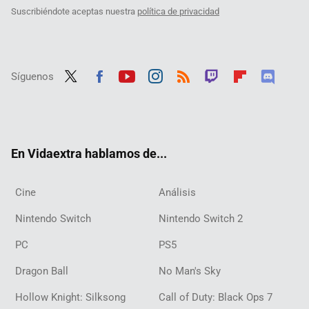
Suscribiéndote aceptas nuestra
política de privacidad
Síguenos
Twit
Fac
Yout
Inst
RSS
Twit
Flip
Disc
ter
ebo
ube
agra
ch
boar
ord
ok
m
d
En Vidaextra hablamos de...
Cine
Análisis
Nintendo Switch
Nintendo Switch 2
PC
PS5
Dragon Ball
No Man's Sky
Hollow Knight: Silksong
Call of Duty: Black Ops 7