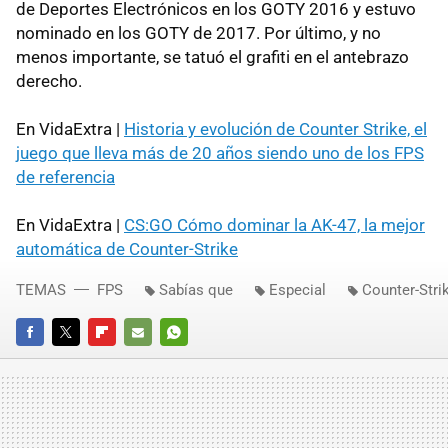
de Deportes Electrónicos en los GOTY 2016 y estuvo
nominado en los GOTY de 2017. Por último, y no
menos importante, se tatuó el grafiti en el antebrazo
derecho.
En VidaExtra |
Historia y evolución de Counter Strike, el
juego que lleva más de 20 años siendo uno de los FPS
de referencia
En VidaExtra |
CS:GO Cómo dominar la AK-47, la mejor
automática de Counter-Strike
TEMAS
FPS
Sabías que
Especial
Counter-Stri
FACEBOOK
TWITTER
FLIPBOARD
E-
WHATSAPP
MAIL