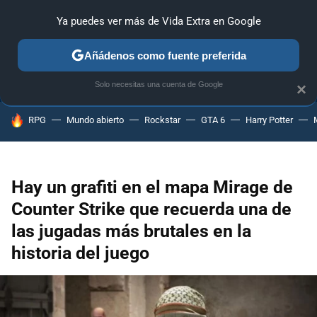
Ya puedes ver más de Vida Extra en Google
ANÁLISIS
GUÍAS Y TRUCOS
PC
SONY
NINTENDO
Añádenos como fuente preferida
Solo necesitas una cuenta de Google
×
HOY SE HABLA DE
RPG
Mundo abierto
Rockstar
GTA 6
Harry Potter
Hay un grafiti en el mapa Mirage de
Counter Strike que recuerda una de
las jugadas más brutales en la
historia del juego