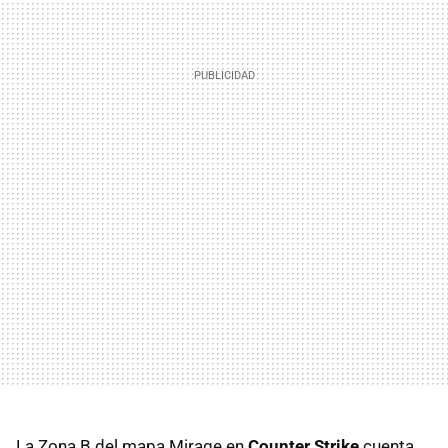
La Zona B del mapa Mirage en
Counter Strike
cuenta