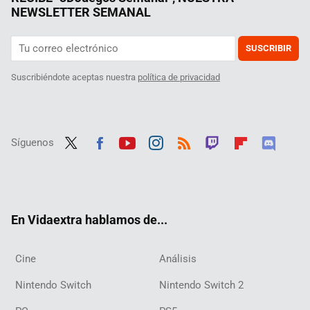
NEWSLETTER SEMANAL
SUSCRIBIR
Suscribiéndote aceptas nuestra
política de privacidad
Síguenos
Twit
Fac
Yout
Inst
RSS
Twit
Flip
Disc
ter
ebo
ube
agra
ch
boar
ord
ok
m
d
En Vidaextra hablamos de...
Cine
Análisis
Nintendo Switch
Nintendo Switch 2