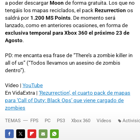
a poder descargar
Moon
de forma gratuita. Los que no
tengáis los mapas reciclados, el pack
Rezurrection
os
saldrá por
1.200 MS Points
. De momento será
lanzado, como en anteriores ocasiones, en forma de
exclusiva temporal para Xbox 360 el próximo 23 de
Agosto
.
PD: me encanta esa frase de “There’s a zombie killer in
all of us” (“Todos llevamos un asesino de zombis
dentro”).
Vídeo |
YouTube
En VidaExtra |
‘Rezurrection’, el cuarto pack de mapas
para ‘Call of Duty: Black Ops’ que viene cargado de
zombies
TEMAS
FPS
PC
PS3
Xbox 360
Vídeos
Activisi