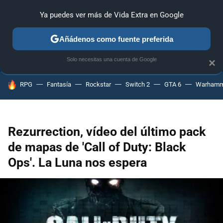
Ya puedes ver más de Vida Extra en Google
ANÁLISIS
GUÍAS Y TRUCOS
PC
SONY
NINTENDO
Añádenos como fuente preferida
Solo necesitas una cuenta de Google
×
HOY SE HABLA DE
RPG
Fantasía
Rockstar
Switch 2
GTA 6
Warhamm
Rezurrection, vídeo del último pack
de mapas de 'Call of Duty: Black
Ops'. La Luna nos espera