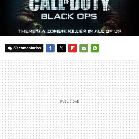
59 comentarios
FACEBOOK
TWITTER
FLIPBOARD
E-
WHATSAPP
MAIL