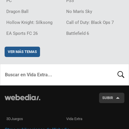
PC
PS5
Dragon Ball
No Man's Sky
Hollow Knight: Silksong
Call of Duty: Black Ops 7
EA Sports FC 26
Battlefield 6
VER MÁS TEMAS
BUSCA
SUBIR
3DJuegos
Vida Extra