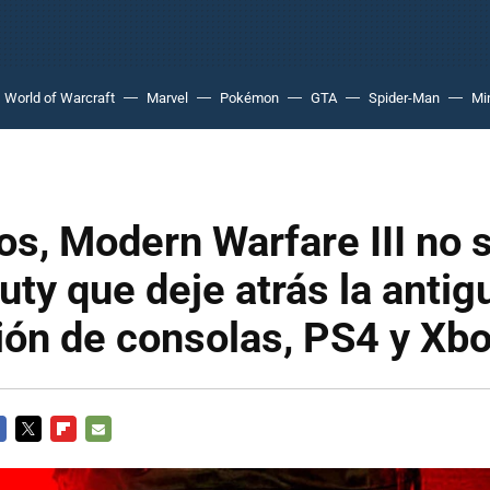
World of Warcraft
Marvel
Pokémon
GTA
Spider-Man
Mi
os, Modern Warfare III no s
Duty que deje atrás la antig
ión de consolas, PS4 y Xb
CEBOOK
TWITTER
FLIPBOARD
E-
MAIL