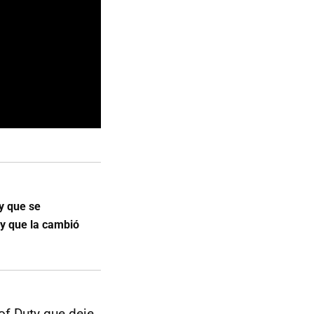
ty que se
a y que la cambió
 of Duty que deje