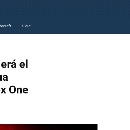
necraft
Fallout
erá el
ua
ox One