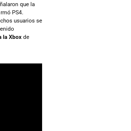
ñalaron que la
firmó PS4.
uchos usuarios se
tenido
 la Xbox
de