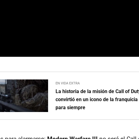
EN VIDA EXTRA
La historia de la misión de Call of Du
convirtió en un icono de la franquici
para siempre
s para alarmarse:
Modern Warfare III
no será el Call