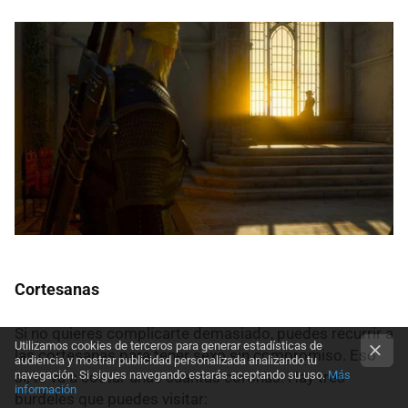
Cortesanas
Si no quieres complicarte demasiado, puedes recurrir a
Utilizamos cookies de terceros para generar estadísticas de
las cortesanas para tener sexo sin compromiso. Eso
audiencia y mostrar publicidad personalizada analizando tu
sí, te va a costar unas cuantas coronas. Hay tres
navegación. Si sigues navegando estarás aceptando su uso.
Más
información
burdeles que puedes visitar: