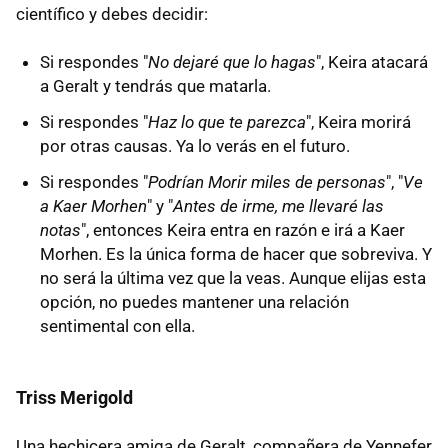
científico y debes decidir:
Si respondes "
No dejaré que lo hagas
", Keira atacará
a Geralt y tendrás que matarla.
Si respondes "
Haz lo que te parezca
", Keira morirá
por otras causas. Ya lo verás en el futuro.
Si respondes "
Podrían Morir miles de personas
", "
Ve
a Kaer Morhen
" y "
Antes de irme, me llevaré las
notas
", entonces Keira entra en razón e irá a Kaer
Morhen. Es la única forma de hacer que sobreviva. Y
no será la última vez que la veas. Aunque elijas esta
opción, no puedes mantener una relación
sentimental con ella.
Triss Merigold
Una hechicera amiga de Geralt, compañera de Yennefer