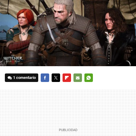
1 comentario
FACEBOOK
TWITTER
FLIPBOARD
E-
WHATSAPP
MAIL