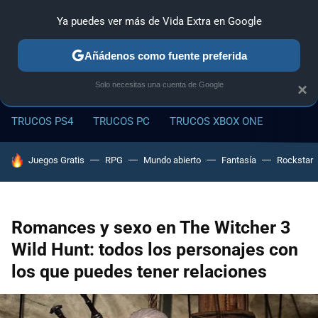
Ya puedes ver más de Vida Extra en Google
MENÚ
NUEVO
Añádenos como fuente preferida
Solo necesitas una cuenta de Google
×
TRUCOS PS4
TRUCOS PC
TRUCOS XBOX ONE
HOY SE HABLA DE
Juegos Gratis
RPG
Mundo abierto
Fantasía
Rockstar
Romances y sexo en The Witcher 3
Wild Hunt: todos los personajes con
los que puedes tener relaciones