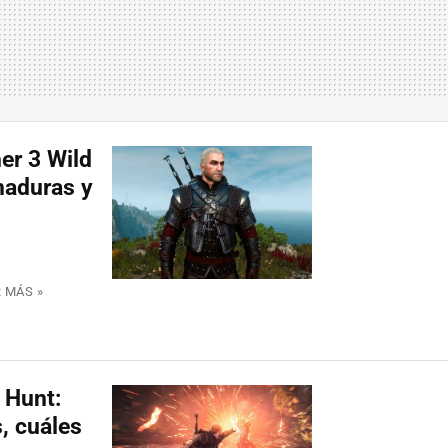
er 3 Wild
maduras y
 MÁS »
 Hunt:
, cuáles