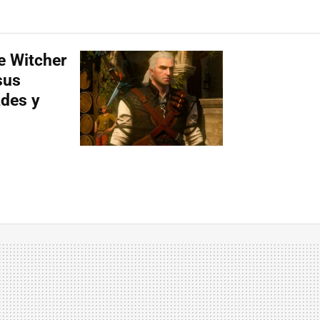
e Witcher
sus
ades y