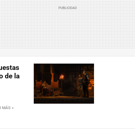
uestas
o de la
R MÁS »