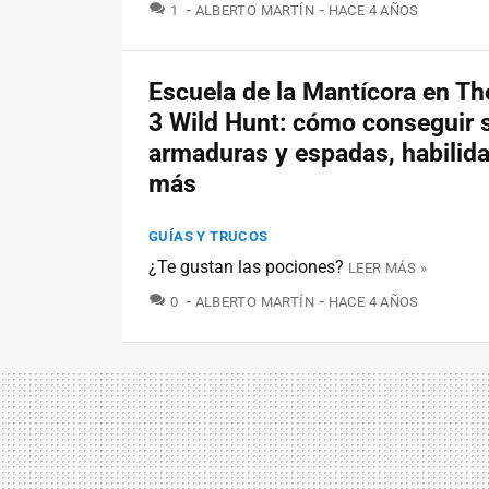
COMENTARIOS
1
ALBERTO MARTÍN
HACE 4 AÑOS
Escuela de la Mantícora en Th
3 Wild Hunt: cómo conseguir 
armaduras y espadas, habilid
más
GUÍAS Y TRUCOS
¿Te gustan las pociones?
LEER MÁS »
COMENTARIOS
0
ALBERTO MARTÍN
HACE 4 AÑOS