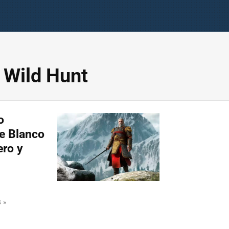
 Wild Hunt
o
re Blanco
ero y
 »