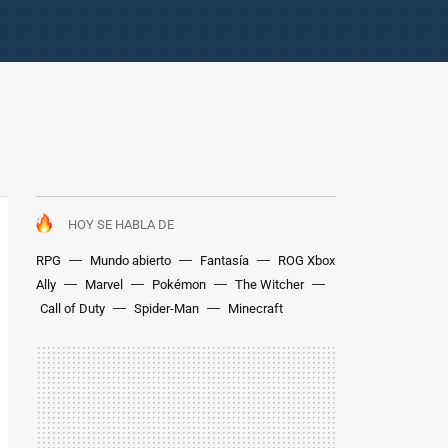
HOY SE HABLA DE
RPG
Mundo abierto
Fantasía
ROG Xbox
Ally
Marvel
Pokémon
The Witcher
Call of Duty
Spider-Man
Minecraft