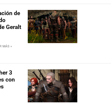
ación de
do
de Geralt
R MÁS »
her 3
es con
es