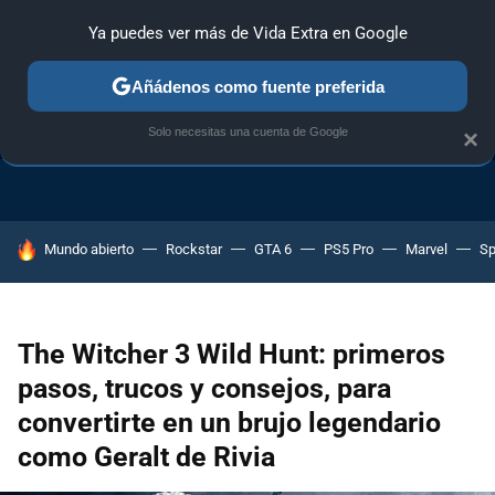
Ya puedes ver más de Vida Extra en Google
Añádenos como fuente preferida
TRUCOS PS4
TRUCOS PC
TRUCOS XBOX ONE
Solo necesitas una cuenta de Google
×
HOY SE HABLA DE
Mundo abierto
Rockstar
GTA 6
PS5 Pro
Marvel
Sp
The Witcher 3 Wild Hunt: primeros
pasos, trucos y consejos, para
convertirte en un brujo legendario
como Geralt de Rivia