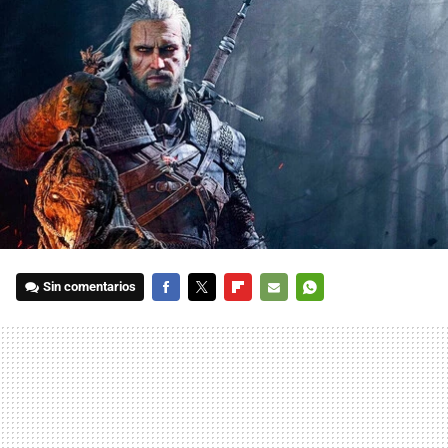
Sin comentarios
FACEBOOK
TWITTER
FLIPBOARD
E-
WHATSAPP
MAIL