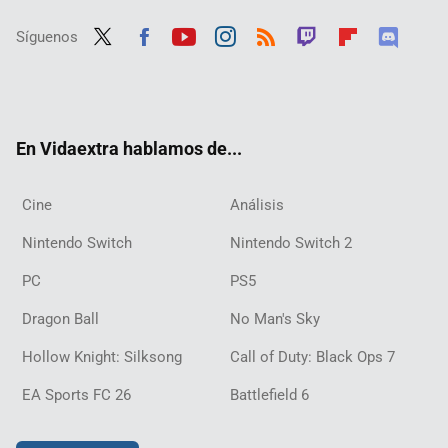
Síguenos
Twit
Fac
Yout
Inst
RSS
Twit
Flip
Disc
ter
ebo
ube
agra
ch
boar
ord
ok
m
d
En Vidaextra hablamos de...
Cine
Análisis
Nintendo Switch
Nintendo Switch 2
PC
PS5
Dragon Ball
No Man's Sky
Hollow Knight: Silksong
Call of Duty: Black Ops 7
EA Sports FC 26
Battlefield 6