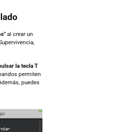
clado
os"
al crear un
upervivencia,
pulsar la tecla T
omandos permiten
. Además, puedes