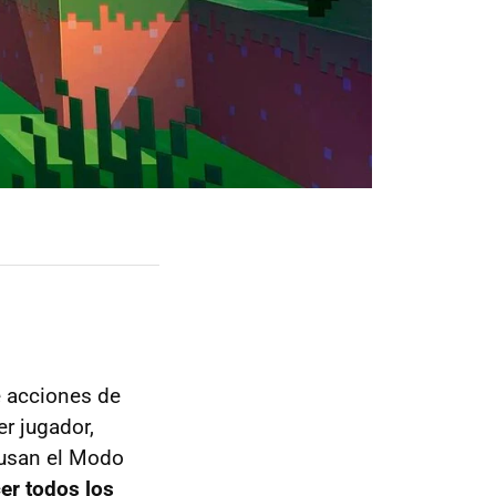
e acciones de
er jugador,
 usan el Modo
er todos los