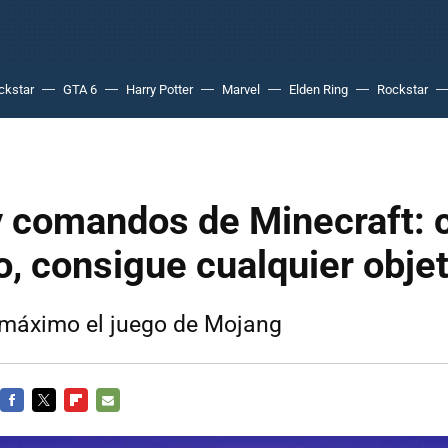
ckstar
GTA 6
Harry Potter
Marvel
Elden Ring
Rockstar
 comandos de Minecraft: c
, consigue cualquier obje
 máximo el juego de Mojang
FACEBOOK
TWITTER
FLIPBOARD
E-
MAIL